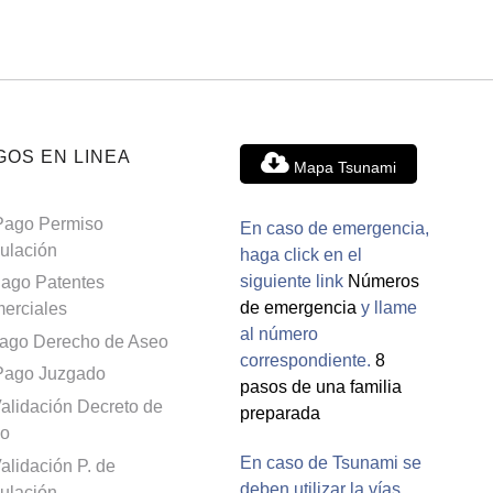
GOS EN LINEA
Mapa Tsunami
Pago Permiso
En caso de emergencia,
culación
haga click en el
siguiente link
Números
ago Patentes
de emergencia
y llame
erciales
al número
ago Derecho de Aseo
correspondiente.
8
Pago Juzgado
pasos de una familia
alidación Decreto de
preparada
o
En caso de Tsunami se
alidación P. de
deben utilizar la vías
culación