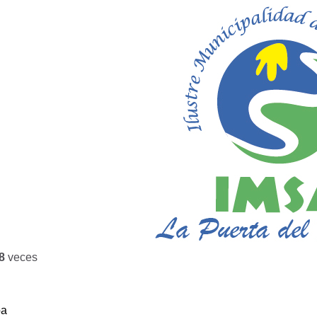
8
veces
ba