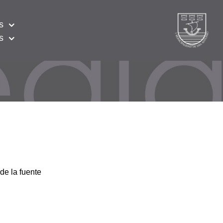
s
s
de la fuente