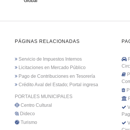
Global
PÁGINAS RELACIONADAS
PA
Servicio de Impuestos Internos
Cir
Licitaciones en Mercado Público
P
Pago de Contribuciones en Tesorería
Com
Crédito Aval del Estado; Portal ingresa
P
PORTALES MUNICIPALES
Centro Cultural
V
Dideco
Pag
Turismo
V
Cir