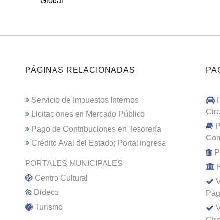
Global
PÁGINAS RELACIONADAS
PA
Servicio de Impuestos Internos
Cir
Licitaciones en Mercado Público
P
Pago de Contribuciones en Tesorería
Com
Crédito Aval del Estado; Portal ingresa
P
PORTALES MUNICIPALES
Centro Cultural
V
Dideco
Pag
Turismo
V
Cir