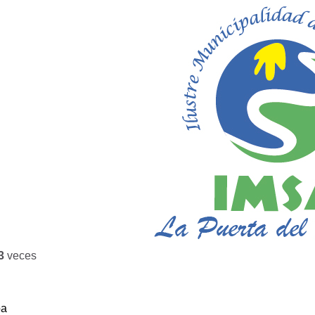
3
veces
ba