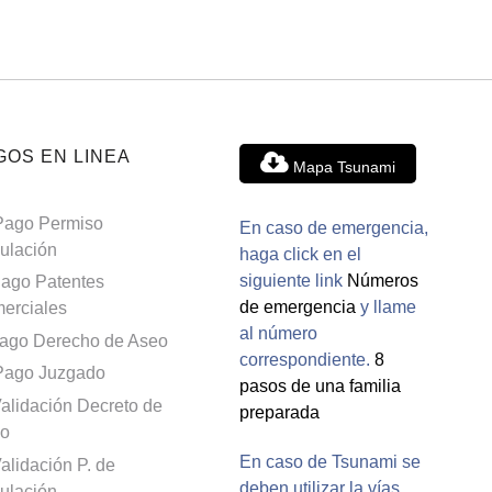
GOS EN LINEA
Mapa Tsunami
Pago Permiso
En caso de emergencia,
culación
haga click en el
siguiente link
Números
ago Patentes
de emergencia
y llame
erciales
al número
ago Derecho de Aseo
correspondiente.
8
Pago Juzgado
pasos de una familia
alidación Decreto de
preparada
o
En caso de Tsunami se
alidación P. de
deben utilizar la vías
culación