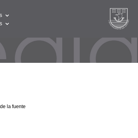
s
s
de la fuente