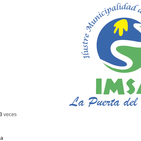
3
veces
ba