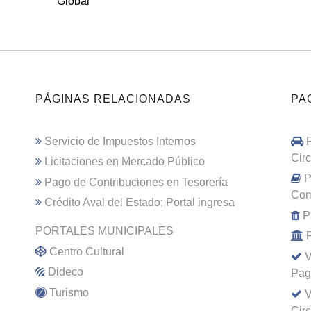
Global
PÁGINAS RELACIONADAS
PA
Servicio de Impuestos Internos
Cir
Licitaciones en Mercado Público
P
Pago de Contribuciones en Tesorería
Com
Crédito Aval del Estado; Portal ingresa
P
PORTALES MUNICIPALES
Centro Cultural
V
Dideco
Pag
Turismo
V
Cir