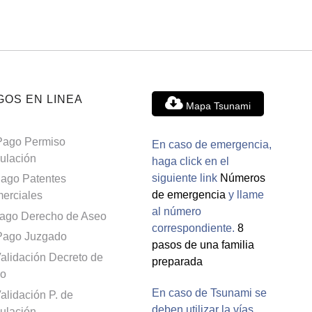
GOS EN LINEA
Mapa Tsunami
Pago Permiso
En caso de emergencia,
culación
haga click en el
siguiente link
Números
ago Patentes
de emergencia
y llame
erciales
al número
ago Derecho de Aseo
correspondiente.
8
Pago Juzgado
pasos de una familia
alidación Decreto de
preparada
o
En caso de Tsunami se
alidación P. de
deben utilizar la vías
culación