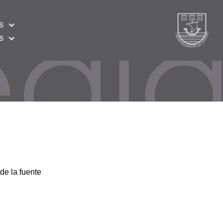
s
s
de la fuente