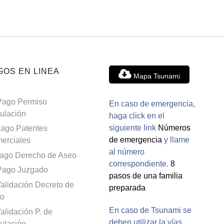
GOS EN LINEA
Mapa Tsunami
Pago Permiso
En caso de emergencia,
culación
haga click en el
siguiente link
Números
ago Patentes
de emergencia
y llame
erciales
al número
ago Derecho de Aseo
correspondiente.
8
Pago Juzgado
pasos de una familia
alidación Decreto de
preparada
o
En caso de Tsunami se
alidación P. de
deben utilizar la vías
culación