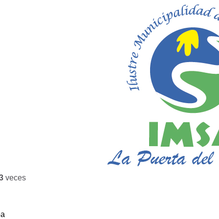
3
veces
ba