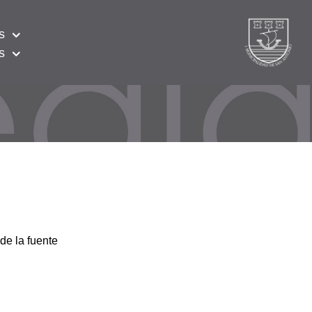
s
s
de la fuente