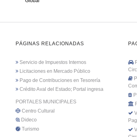
Global
PÁGINAS RELACIONADAS
PA
Servicio de Impuestos Internos
Cir
Licitaciones en Mercado Público
P
Pago de Contribuciones en Tesorería
Com
Crédito Aval del Estado; Portal ingresa
P
PORTALES MUNICIPALES
Centro Cultural
V
Dideco
Pag
Turismo
V
Cir