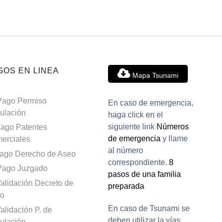
GOS EN LINEA
Mapa Tsunami
Pago Permiso
En caso de emergencia,
culación
haga click en el
siguiente link
Números
ago Patentes
de emergencia
y llame
erciales
al número
ago Derecho de Aseo
correspondiente.
8
Pago Juzgado
pasos de una familia
alidación Decreto de
preparada
o
En caso de Tsunami se
alidación P. de
deben utilizar la vías
culación