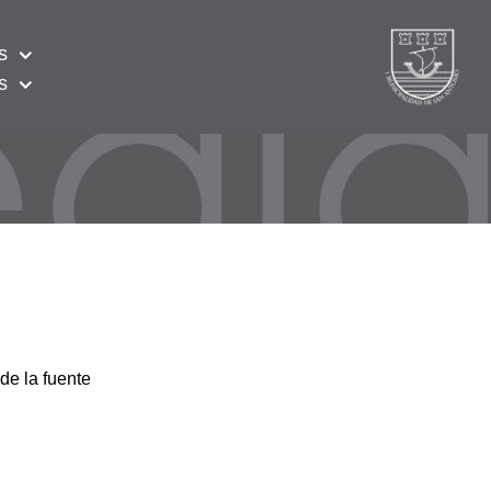
s
s
de la fuente