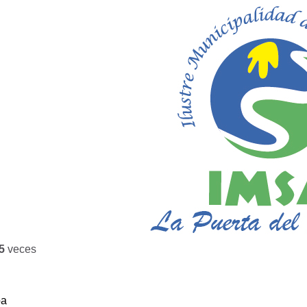
5
veces
ba