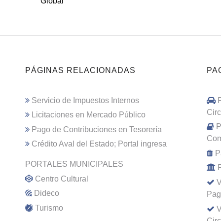
Global
PÁGINAS RELACIONADAS
PA
Servicio de Impuestos Internos
Cir
Licitaciones en Mercado Público
P
Pago de Contribuciones en Tesorería
Com
Crédito Aval del Estado; Portal ingresa
P
PORTALES MUNICIPALES
Centro Cultural
V
Dideco
Pag
Turismo
V
Cir