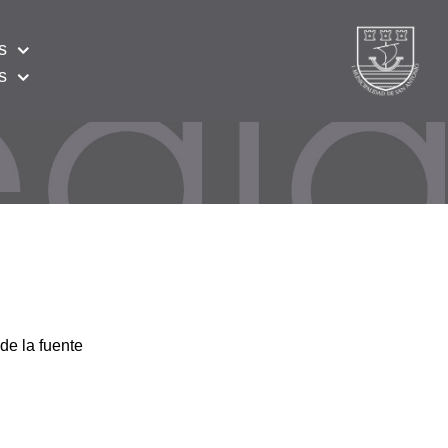
s
s
de la fuente