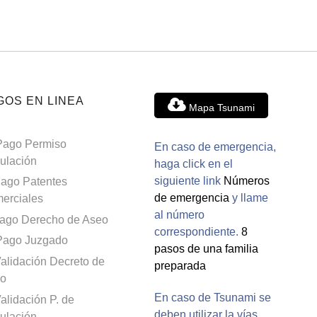
GOS EN LINEA
Mapa Tsunami
Pago Permiso
En caso de emergencia,
culación
haga click en el
siguiente link
Números
ago Patentes
de emergencia
y llame
erciales
al número
ago Derecho de Aseo
correspondiente.
8
Pago Juzgado
pasos de una familia
alidación Decreto de
preparada
o
En caso de Tsunami se
alidación P. de
deben utilizar la vías
culación