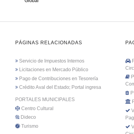
Global
PÁGINAS RELACIONADAS
PA
Servicio de Impuestos Internos
Cir
Licitaciones en Mercado Público
P
Pago de Contribuciones en Tesorería
Com
Crédito Aval del Estado; Portal ingresa
P
PORTALES MUNICIPALES
Centro Cultural
V
Dideco
Pag
Turismo
V
Cir