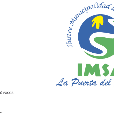
3
veces
ba