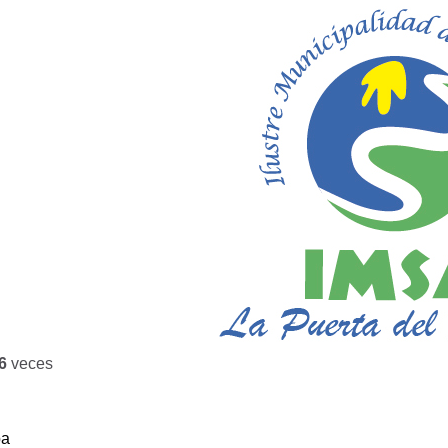
6
veces
ba