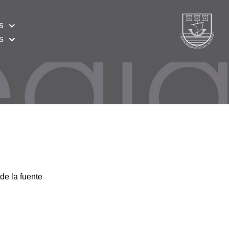
s
s
de la fuente