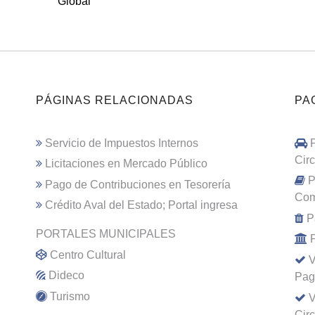
Global
PÁGINAS RELACIONADAS
PA
Servicio de Impuestos Internos
Cir
Licitaciones en Mercado Público
P
Pago de Contribuciones en Tesorería
Com
Crédito Aval del Estado; Portal ingresa
P
PORTALES MUNICIPALES
Centro Cultural
V
Dideco
Pag
Turismo
V
Cir