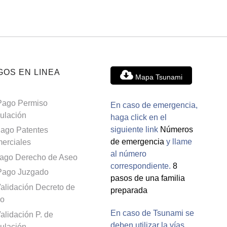
GOS EN LINEA
Mapa Tsunami
Pago Permiso
En caso de emergencia,
culación
haga click en el
siguiente link
Números
ago Patentes
de emergencia
y llame
erciales
al número
ago Derecho de Aseo
correspondiente.
8
Pago Juzgado
pasos de una familia
alidación Decreto de
preparada
o
En caso de Tsunami se
alidación P. de
deben utilizar la vías
culación