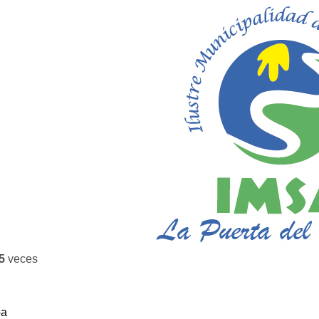
5
veces
ba