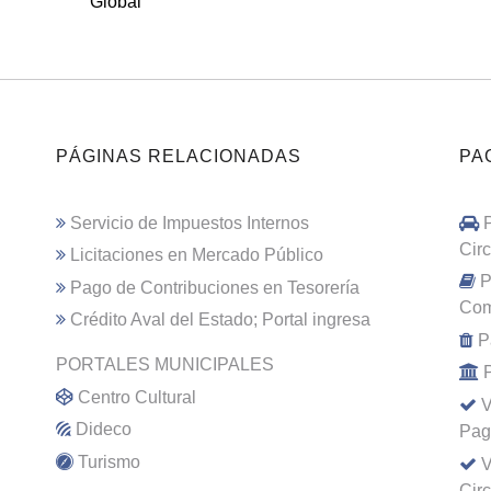
Global
PÁGINAS RELACIONADAS
PA
Servicio de Impuestos Internos
Cir
Licitaciones en Mercado Público
P
Pago de Contribuciones en Tesorería
Com
Crédito Aval del Estado; Portal ingresa
P
PORTALES MUNICIPALES
Centro Cultural
V
Dideco
Pag
Turismo
V
Cir