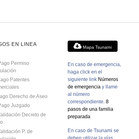
GOS EN LINEA
Mapa Tsunami
Pago Permiso
En caso de emergencia,
culación
haga click en el
siguiente link
Números
ago Patentes
de emergencia
y llame
erciales
al número
ago Derecho de Aseo
correspondiente.
8
Pago Juzgado
pasos de una familia
alidación Decreto de
preparada
o
En caso de Tsunami se
alidación P. de
deben utilizar la vías
culación