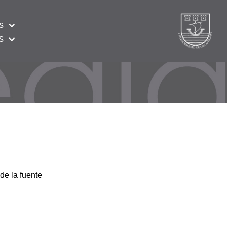
s
s
de la fuente