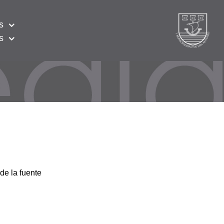
s
s
de la fuente