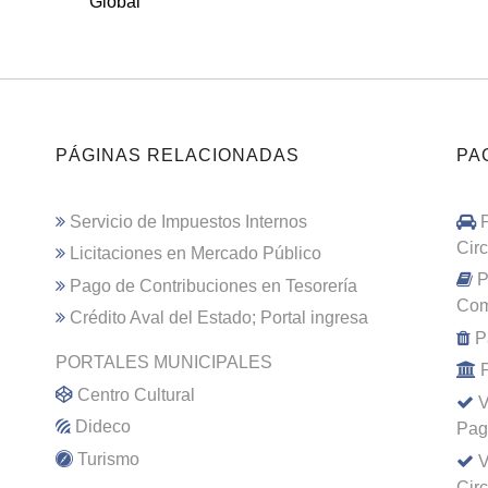
Global
PÁGINAS RELACIONADAS
PA
Servicio de Impuestos Internos
Cir
Licitaciones en Mercado Público
P
Pago de Contribuciones en Tesorería
Com
Crédito Aval del Estado; Portal ingresa
P
PORTALES MUNICIPALES
Centro Cultural
V
Dideco
Pag
Turismo
V
Cir