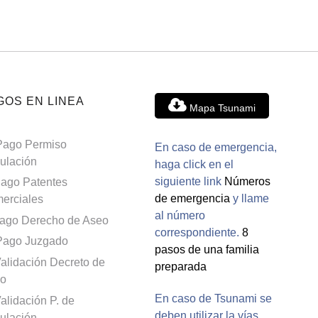
GOS EN LINEA
Mapa Tsunami
Pago Permiso
En caso de emergencia,
culación
haga click en el
siguiente link
Números
ago Patentes
de emergencia
y llame
erciales
al número
ago Derecho de Aseo
correspondiente.
8
Pago Juzgado
pasos de una familia
alidación Decreto de
preparada
o
En caso de Tsunami se
alidación P. de
deben utilizar la vías
culación