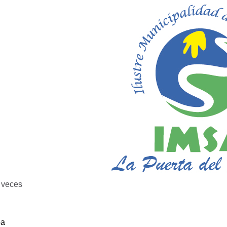
veces
ba