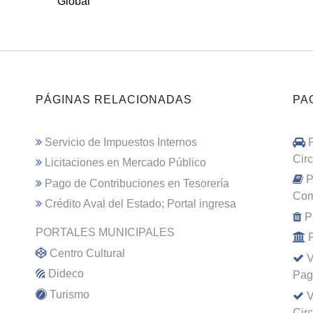
Global
PÁGINAS RELACIONADAS
PA
Servicio de Impuestos Internos
Cir
Licitaciones en Mercado Público
P
Pago de Contribuciones en Tesorería
Com
Crédito Aval del Estado; Portal ingresa
P
PORTALES MUNICIPALES
Centro Cultural
V
Dideco
Pag
Turismo
V
Cir