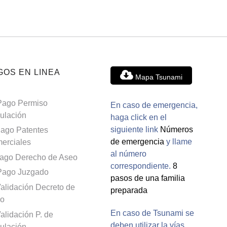
GOS EN LINEA
Mapa Tsunami
Pago Permiso
En caso de emergencia,
culación
haga click en el
siguiente link
Números
ago Patentes
de emergencia
y llame
erciales
al número
ago Derecho de Aseo
correspondiente.
8
Pago Juzgado
pasos de una familia
alidación Decreto de
preparada
o
En caso de Tsunami se
alidación P. de
deben utilizar la vías
culación