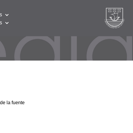
s
s
de la fuente