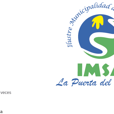
veces
ba