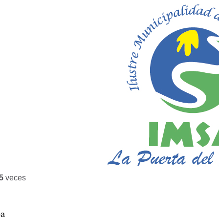
5
veces
ba