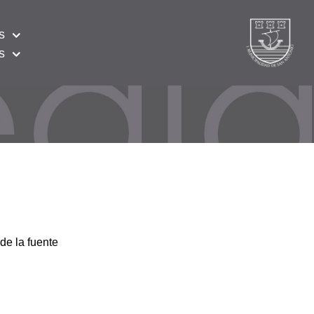
s
s
de la fuente