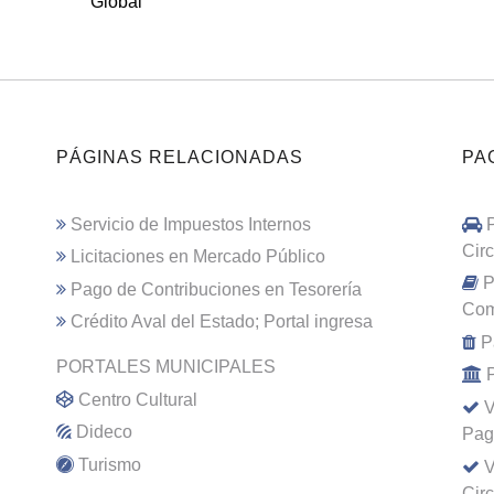
Global
PÁGINAS RELACIONADAS
PA
Servicio de Impuestos Internos
Cir
Licitaciones en Mercado Público
P
Pago de Contribuciones en Tesorería
Com
Crédito Aval del Estado; Portal ingresa
P
PORTALES MUNICIPALES
Centro Cultural
V
Dideco
Pag
Turismo
V
Cir