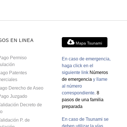
GOS EN LINEA
Mapa Tsunami
Pago Permiso
En caso de emergencia,
culación
haga click en el
siguiente link
Números
ago Patentes
de emergencia
y llame
erciales
al número
ago Derecho de Aseo
correspondiente.
8
Pago Juzgado
pasos de una familia
alidación Decreto de
preparada
o
En caso de Tsunami se
alidación P. de
deben utilizar la vías
culación