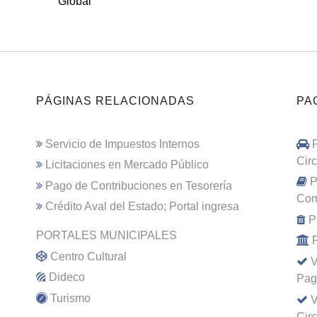
Global
PÁGINAS RELACIONADAS
PA
Servicio de Impuestos Internos
Cir
Licitaciones en Mercado Público
P
Pago de Contribuciones en Tesorería
Com
Crédito Aval del Estado; Portal ingresa
P
PORTALES MUNICIPALES
Centro Cultural
V
Dideco
Pag
Turismo
V
Cir