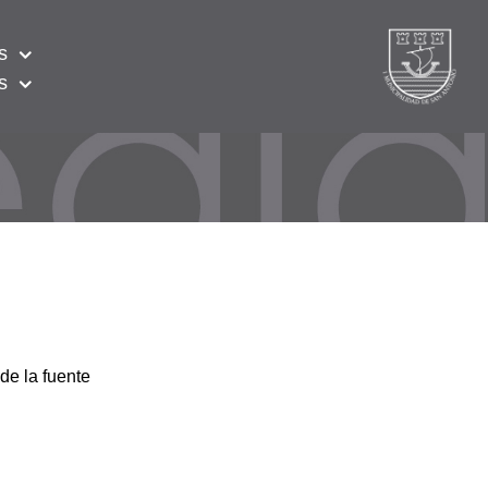
s
s
de la fuente