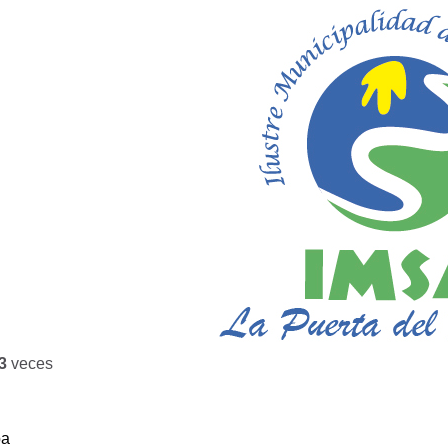
3
veces
ba