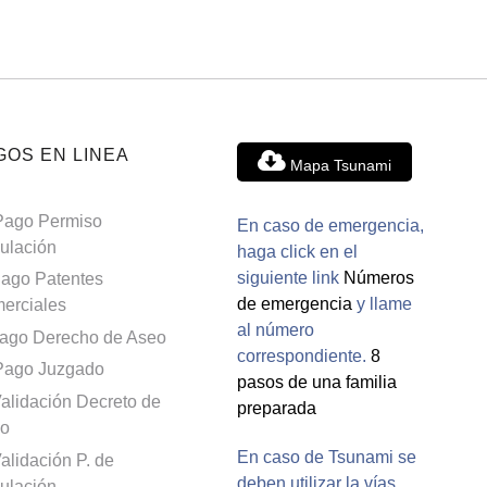
GOS EN LINEA
Mapa Tsunami
Pago Permiso
En caso de emergencia,
culación
haga click en el
siguiente link
Números
ago Patentes
de emergencia
y llame
erciales
al número
ago Derecho de Aseo
correspondiente.
8
Pago Juzgado
pasos de una familia
alidación Decreto de
preparada
o
En caso de Tsunami se
alidación P. de
deben utilizar la vías
culación