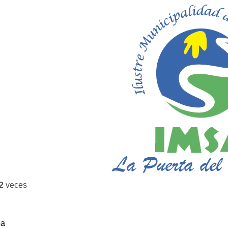
2
veces
ba