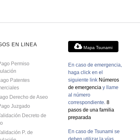
GOS EN LINEA
Mapa Tsunami
Pago Permiso
En caso de emergencia,
culación
haga click en el
siguiente link
Números
ago Patentes
de emergencia
y llame
erciales
al número
ago Derecho de Aseo
correspondiente.
8
Pago Juzgado
pasos de una familia
alidación Decreto de
preparada
o
En caso de Tsunami se
alidación P. de
deben utilizar la vías
culación