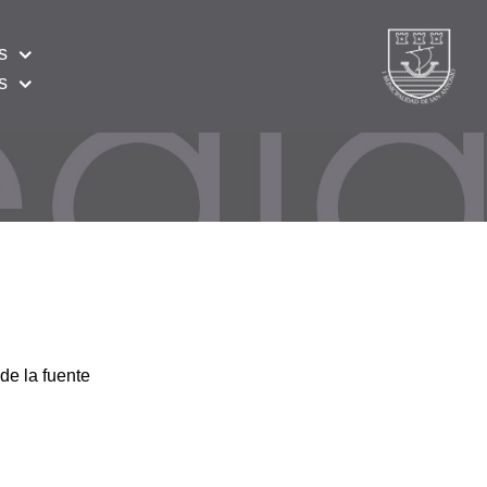
s
s
de la fuente