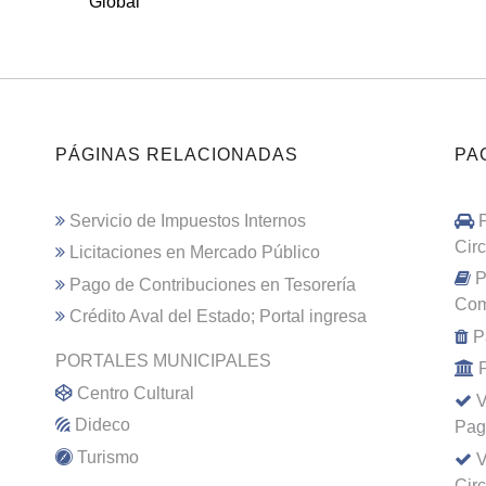
Global
PÁGINAS RELACIONADAS
PA
Servicio de Impuestos Internos
Cir
Licitaciones en Mercado Público
P
Pago de Contribuciones en Tesorería
Com
Crédito Aval del Estado; Portal ingresa
P
PORTALES MUNICIPALES
Centro Cultural
V
Dideco
Pag
Turismo
V
Cir