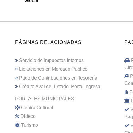
Global
PÁGINAS RELACIONADAS
PA
Servicio de Impuestos Internos
Cir
Licitaciones en Mercado Público
P
Pago de Contribuciones en Tesorería
Com
Crédito Aval del Estado; Portal ingresa
P
PORTALES MUNICIPALES
Centro Cultural
V
Dideco
Pag
Turismo
V
Cir