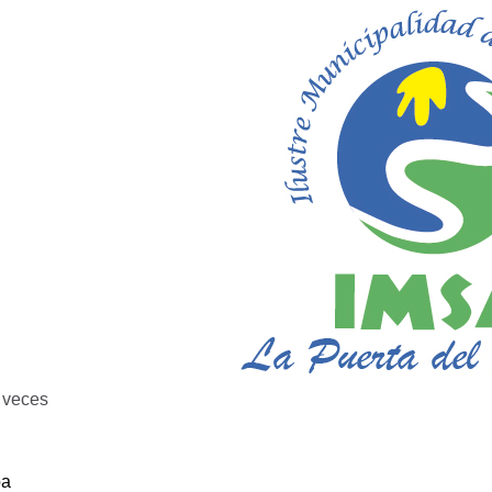
veces
ba