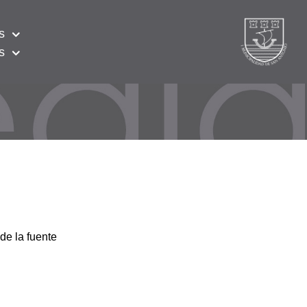
s
s
de la fuente