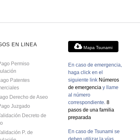
GOS EN LINEA
Mapa Tsunami
Pago Permiso
En caso de emergencia,
culación
haga click en el
siguiente link
Números
ago Patentes
de emergencia
y llame
erciales
al número
ago Derecho de Aseo
correspondiente.
8
Pago Juzgado
pasos de una familia
alidación Decreto de
preparada
o
En caso de Tsunami se
alidación P. de
deben utilizar la vías
culación