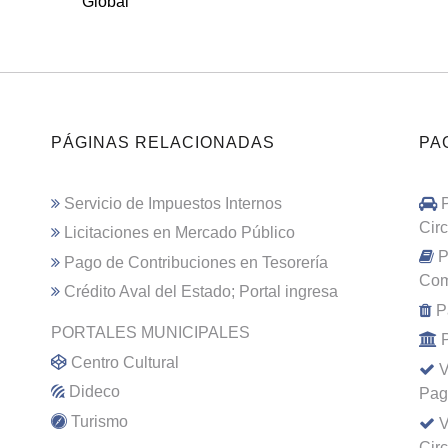
Global
PÁGINAS RELACIONADAS
PA
Servicio de Impuestos Internos
Cir
Licitaciones en Mercado Público
P
Pago de Contribuciones en Tesorería
Com
Crédito Aval del Estado; Portal ingresa
P
PORTALES MUNICIPALES
Centro Cultural
V
Dideco
Pag
Turismo
V
Cir