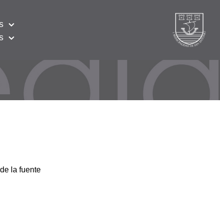
s
s
de la fuente