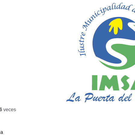
6
veces
ba