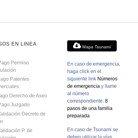
GOS EN LINEA
Mapa Tsunami
Pago Permiso
En caso de emergencia,
culación
haga click en el
siguiente link
Números
ago Patentes
de emergencia
y llame
erciales
al número
ago Derecho de Aseo
correspondiente.
8
Pago Juzgado
pasos de una familia
alidación Decreto de
preparada
o
En caso de Tsunami se
alidación P. de
deben utilizar la vías
culación