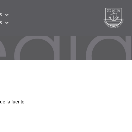
s
s
de la fuente