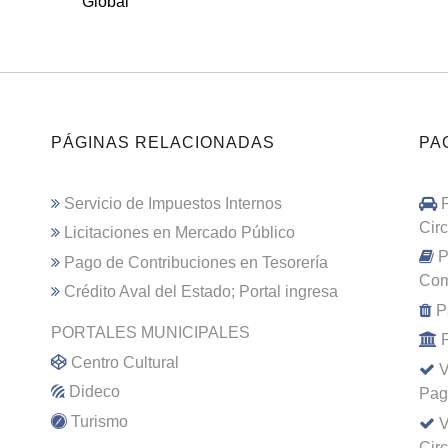
Global
PÁGINAS RELACIONADAS
PA
Servicio de Impuestos Internos
Cir
Licitaciones en Mercado Público
P
Pago de Contribuciones en Tesorería
Com
Crédito Aval del Estado; Portal ingresa
P
PORTALES MUNICIPALES
Centro Cultural
V
Dideco
Pag
Turismo
V
Cir