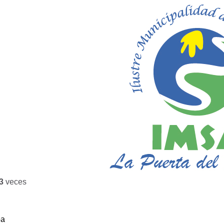
3
veces
ba