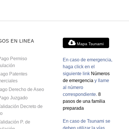
GOS EN LINEA
Mapa Tsunami
Pago Permiso
En caso de emergencia,
culación
haga click en el
siguiente link
Números
ago Patentes
de emergencia
y llame
erciales
al número
ago Derecho de Aseo
correspondiente.
8
Pago Juzgado
pasos de una familia
alidación Decreto de
preparada
o
En caso de Tsunami se
alidación P. de
deben utilizar la vías
culación