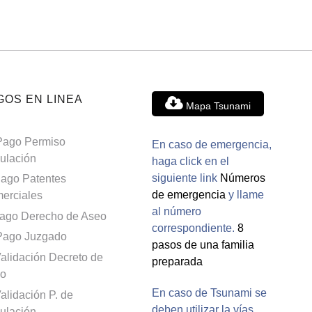
GOS EN LINEA
Mapa Tsunami
Pago Permiso
En caso de emergencia,
culación
haga click en el
siguiente link
Números
ago Patentes
de emergencia
y llame
erciales
al número
ago Derecho de Aseo
correspondiente.
8
Pago Juzgado
pasos de una familia
alidación Decreto de
preparada
o
En caso de Tsunami se
alidación P. de
deben utilizar la vías
culación