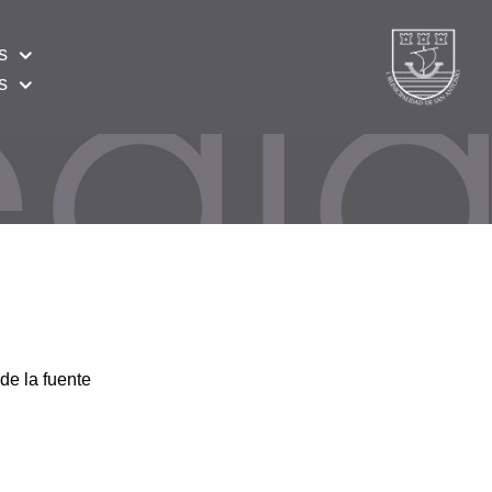
s
s
de la fuente