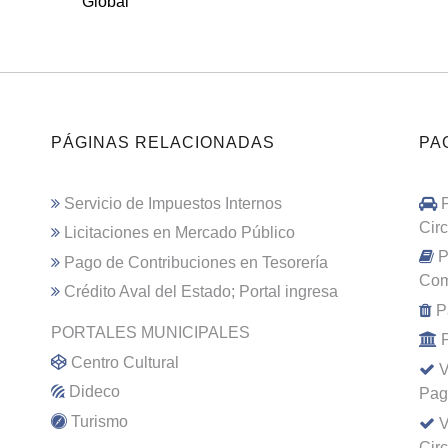
Global
PÁGINAS RELACIONADAS
PA
Servicio de Impuestos Internos
Cir
Licitaciones en Mercado Público
P
Pago de Contribuciones en Tesorería
Com
Crédito Aval del Estado; Portal ingresa
P
PORTALES MUNICIPALES
Centro Cultural
V
Dideco
Pag
Turismo
V
Cir