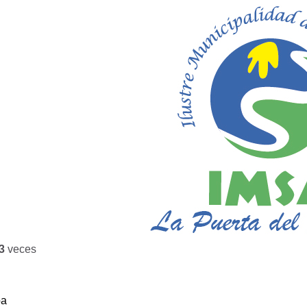
3
veces
ba