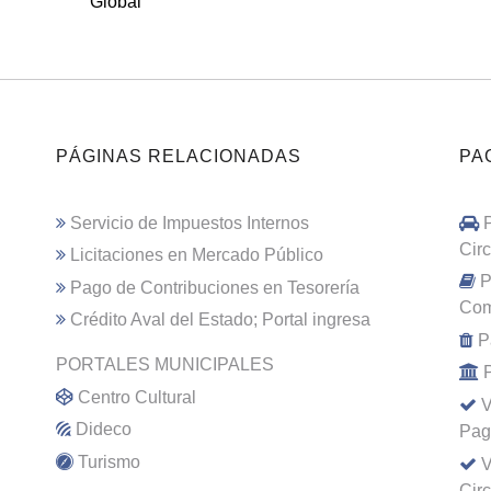
Global
PÁGINAS RELACIONADAS
PA
Servicio de Impuestos Internos
Cir
Licitaciones en Mercado Público
P
Pago de Contribuciones en Tesorería
Com
Crédito Aval del Estado; Portal ingresa
P
PORTALES MUNICIPALES
Centro Cultural
V
Dideco
Pag
Turismo
V
Cir