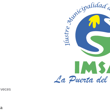
veces
ba