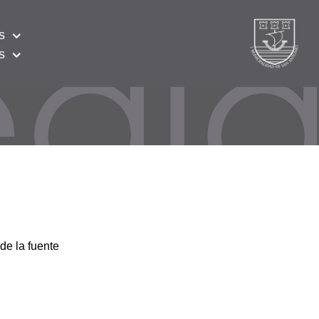
s
s
de la fuente