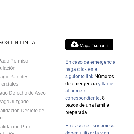
GOS EN LINEA
Mapa Tsunami
Pago Permiso
En caso de emergencia,
culación
haga click en el
siguiente link
Números
ago Patentes
de emergencia
y llame
erciales
al número
ago Derecho de Aseo
correspondiente.
8
Pago Juzgado
pasos de una familia
alidación Decreto de
preparada
o
En caso de Tsunami se
alidación P. de
deben utilizar la vías
culación