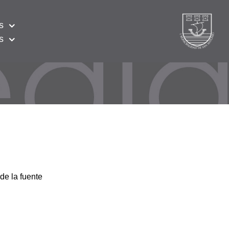
s
s
de la fuente