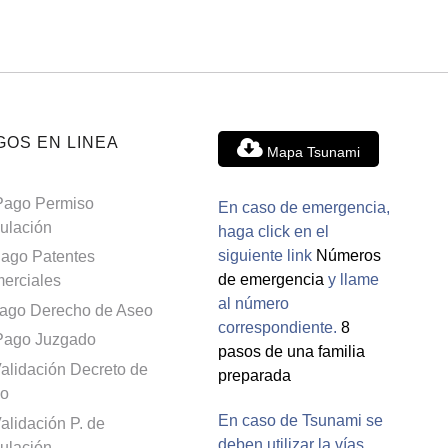
GOS EN LINEA
Mapa Tsunami
Pago Permiso
En caso de emergencia,
culación
haga click en el
siguiente link
Números
ago Patentes
de emergencia
y llame
erciales
al número
ago Derecho de Aseo
correspondiente.
8
Pago Juzgado
pasos de una familia
alidación Decreto de
preparada
o
En caso de Tsunami se
alidación P. de
deben utilizar la vías
culación