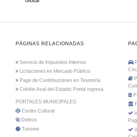
Global
PÁGINAS RELACIONADAS
PA
Servicio de Impuestos Internos
Cir
Licitaciones en Mercado Público
P
Pago de Contribuciones en Tesorería
Com
Crédito Aval del Estado; Portal ingresa
P
PORTALES MUNICIPALES
Centro Cultural
V
Dideco
Pag
Turismo
V
Cir