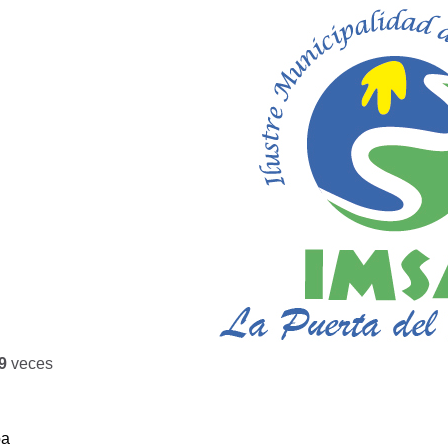
9
veces
ba