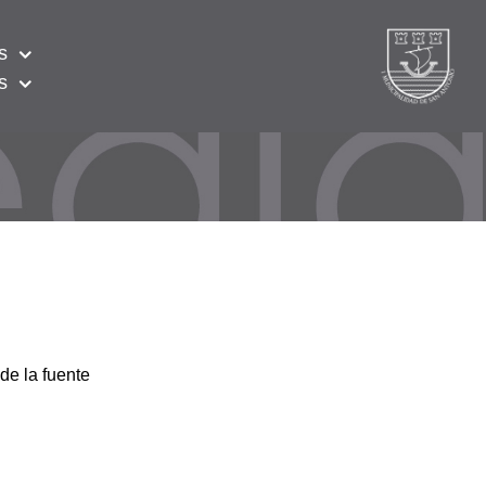
s
s
de la fuente