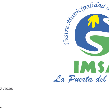
6
veces
ba