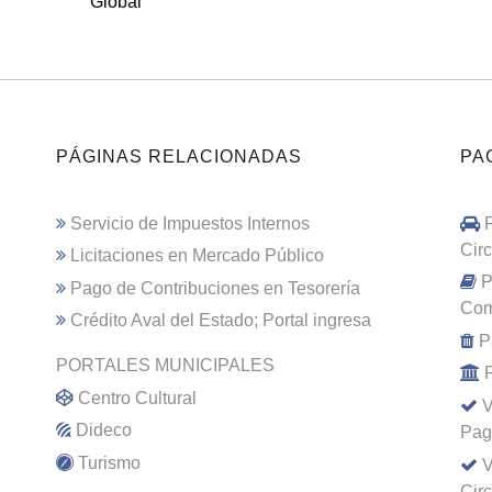
Global
PÁGINAS RELACIONADAS
PA
Servicio de Impuestos Internos
Cir
Licitaciones en Mercado Público
P
Pago de Contribuciones en Tesorería
Com
Crédito Aval del Estado; Portal ingresa
P
PORTALES MUNICIPALES
Centro Cultural
V
Dideco
Pag
Turismo
V
Cir