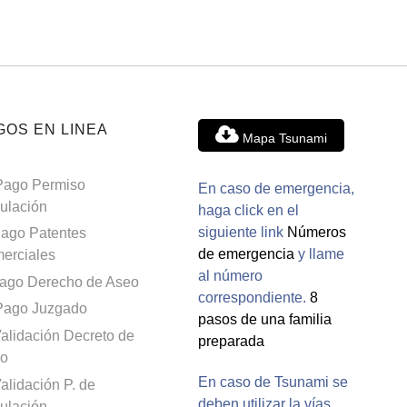
GOS EN LINEA
Mapa Tsunami
Pago Permiso
En caso de emergencia,
culación
haga click en el
siguiente link
Números
ago Patentes
de emergencia
y llame
erciales
al número
ago Derecho de Aseo
correspondiente.
8
Pago Juzgado
pasos de una familia
alidación Decreto de
preparada
o
En caso de Tsunami se
alidación P. de
deben utilizar la vías
culación