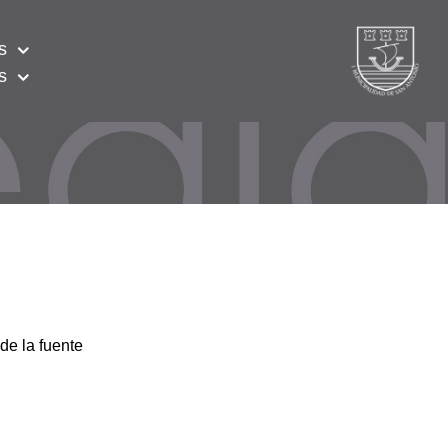
s
s
de la fuente