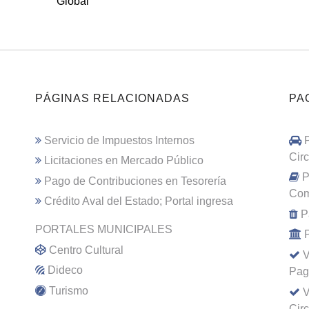
Global
PÁGINAS RELACIONADAS
PA
Servicio de Impuestos Internos
Cir
Licitaciones en Mercado Público
P
Pago de Contribuciones en Tesorería
Com
Crédito Aval del Estado; Portal ingresa
P
PORTALES MUNICIPALES
Centro Cultural
V
Dideco
Pag
Turismo
V
Cir