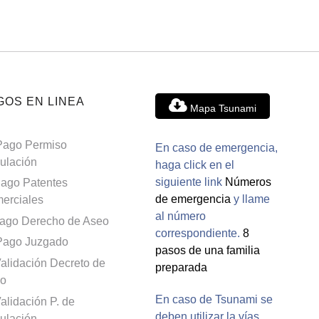
GOS EN LINEA
Mapa Tsunami
Pago Permiso
En caso de emergencia,
culación
haga click en el
siguiente link
Números
ago Patentes
de emergencia
y llame
erciales
al número
ago Derecho de Aseo
correspondiente.
8
Pago Juzgado
pasos de una familia
alidación Decreto de
preparada
o
En caso de Tsunami se
alidación P. de
deben utilizar la vías
culación