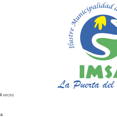
4
veces
ba