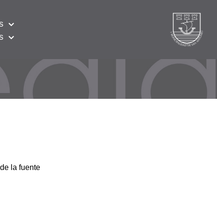
s
s
de la fuente