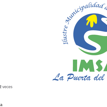
2
veces
ba