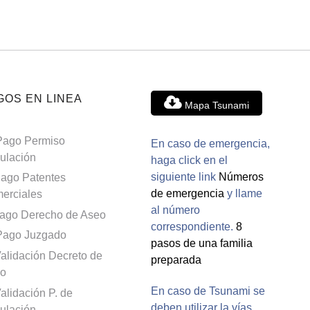
GOS EN LINEA
Mapa Tsunami
Pago Permiso
En caso de emergencia,
culación
haga click en el
siguiente link
Números
ago Patentes
de emergencia
y llame
erciales
al número
ago Derecho de Aseo
correspondiente.
8
Pago Juzgado
pasos de una familia
alidación Decreto de
preparada
o
En caso de Tsunami se
alidación P. de
deben utilizar la vías
culación