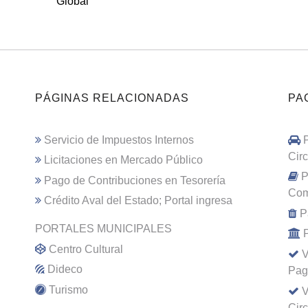
Global
PÁGINAS RELACIONADAS
PA
Servicio de Impuestos Internos
Cir
Licitaciones en Mercado Público
P
Pago de Contribuciones en Tesorería
Com
Crédito Aval del Estado; Portal ingresa
P
PORTALES MUNICIPALES
Centro Cultural
V
Dideco
Pag
Turismo
V
Cir