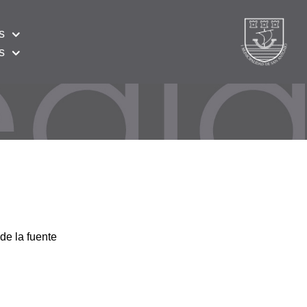
s
s
de la fuente