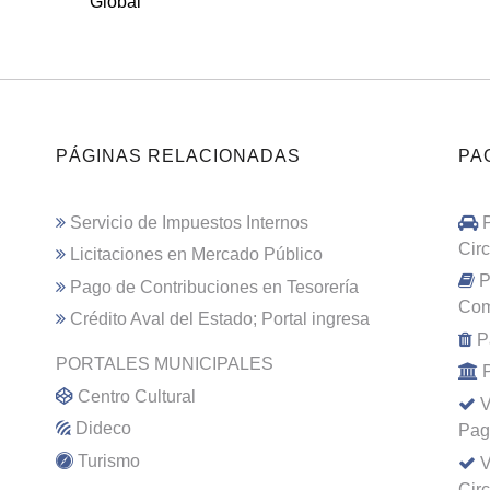
Global
PÁGINAS RELACIONADAS
PA
Servicio de Impuestos Internos
Cir
Licitaciones en Mercado Público
P
Pago de Contribuciones en Tesorería
Com
Crédito Aval del Estado; Portal ingresa
P
PORTALES MUNICIPALES
Centro Cultural
V
Dideco
Pag
Turismo
V
Cir