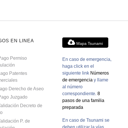
GOS EN LINEA
Mapa Tsunami
Pago Permiso
En caso de emergencia,
culación
haga click en el
siguiente link
Números
ago Patentes
de emergencia
y llame
erciales
al número
ago Derecho de Aseo
correspondiente.
8
Pago Juzgado
pasos de una familia
alidación Decreto de
preparada
o
En caso de Tsunami se
alidación P. de
deben utilizar la vías
culación