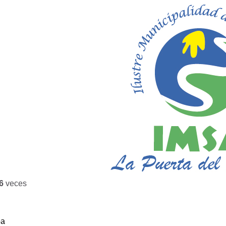
6
veces
ba