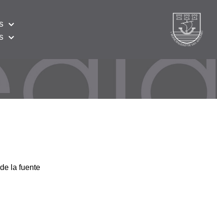
s
s
de la fuente