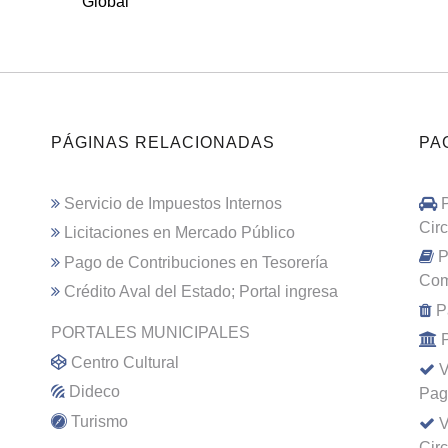
Global
PÁGINAS RELACIONADAS
PA
Servicio de Impuestos Internos
Cir
Licitaciones en Mercado Público
P
Pago de Contribuciones en Tesorería
Com
Crédito Aval del Estado; Portal ingresa
P
PORTALES MUNICIPALES
Centro Cultural
V
Dideco
Pag
Turismo
V
Cir