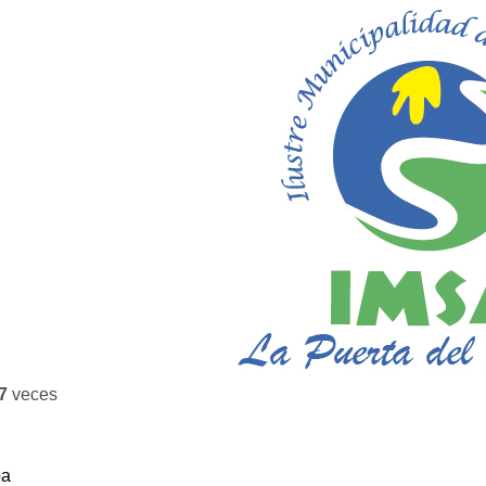
7
veces
ba