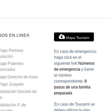
GOS EN LINEA
Mapa Tsunami
Pago Permiso
En caso de emergencia,
culación
haga click en el
siguiente link
Números
ago Patentes
de emergencia
y llame
erciales
al número
ago Derecho de Aseo
correspondiente.
8
Pago Juzgado
pasos de una familia
alidación Decreto de
preparada
o
En caso de Tsunami se
alidación P. de
deben utilizar la vías
culación