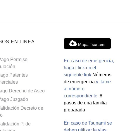
GOS EN LINEA
Mapa Tsunami
Pago Permiso
En caso de emergencia,
culación
haga click en el
siguiente link
Números
ago Patentes
de emergencia
y llame
erciales
al número
ago Derecho de Aseo
correspondiente.
8
Pago Juzgado
pasos de una familia
alidación Decreto de
preparada
o
En caso de Tsunami se
alidación P. de
deben utilizar la vías
culación