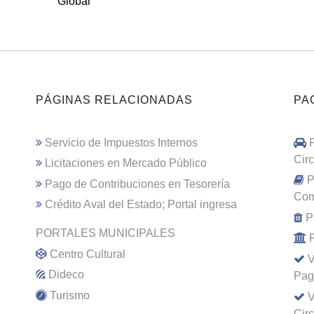
Global
PÁGINAS RELACIONADAS
PA
Servicio de Impuestos Internos
Cir
Licitaciones en Mercado Público
P
Pago de Contribuciones en Tesorería
Com
Crédito Aval del Estado; Portal ingresa
P
PORTALES MUNICIPALES
Centro Cultural
V
Dideco
Pag
Turismo
V
Cir