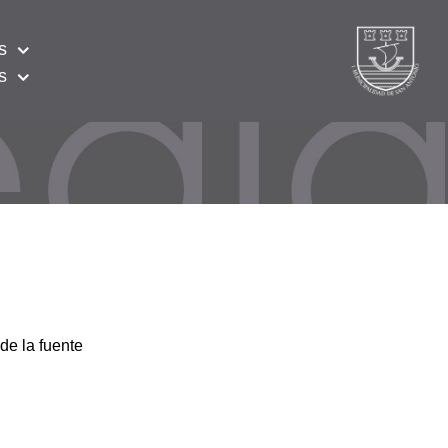
s
s
de la fuente