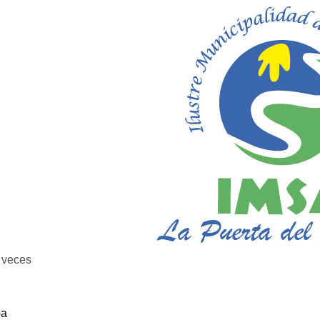
veces
ba