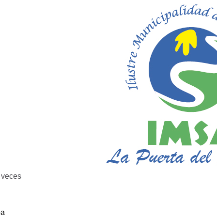
veces
ba