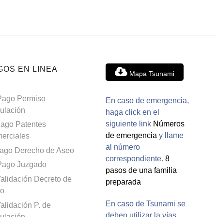
GOS EN LINEA
Mapa Tsunami
Pago Permiso
En caso de emergencia,
culación
haga click en el
siguiente link
Números
ago Patentes
de emergencia
y llame
erciales
al número
ago Derecho de Aseo
correspondiente.
8
Pago Juzgado
pasos de una familia
alidación Decreto de
preparada
o
En caso de Tsunami se
alidación P. de
deben utilizar la vías
culación