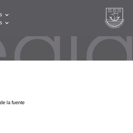
s
s
de la fuente