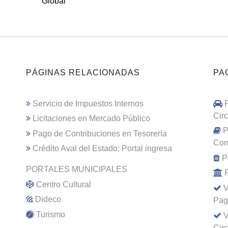
Global
PÁGINAS RELACIONADAS
PA
Servicio de Impuestos Internos
Cir
Licitaciones en Mercado Público
P
Pago de Contribuciones en Tesorería
Com
Crédito Aval del Estado; Portal ingresa
P
PORTALES MUNICIPALES
Centro Cultural
V
Dideco
Pag
Turismo
V
Cir