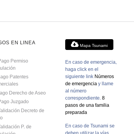
GOS EN LINEA
Mapa Tsunami
Pago Permiso
En caso de emergencia,
culación
haga click en el
siguiente link
Números
ago Patentes
de emergencia
y llame
erciales
al número
ago Derecho de Aseo
correspondiente.
8
Pago Juzgado
pasos de una familia
alidación Decreto de
preparada
o
En caso de Tsunami se
alidación P. de
deben utilizar la vías
culación