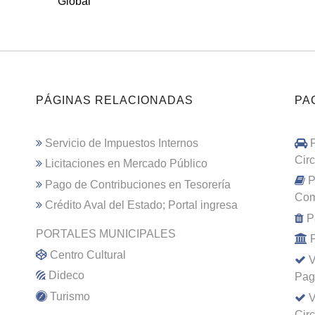
Global
PÁGINAS RELACIONADAS
PA
Servicio de Impuestos Internos
Cir
Licitaciones en Mercado Público
P
Pago de Contribuciones en Tesorería
Com
Crédito Aval del Estado; Portal ingresa
P
PORTALES MUNICIPALES
Centro Cultural
V
Dideco
Pag
Turismo
V
Cir