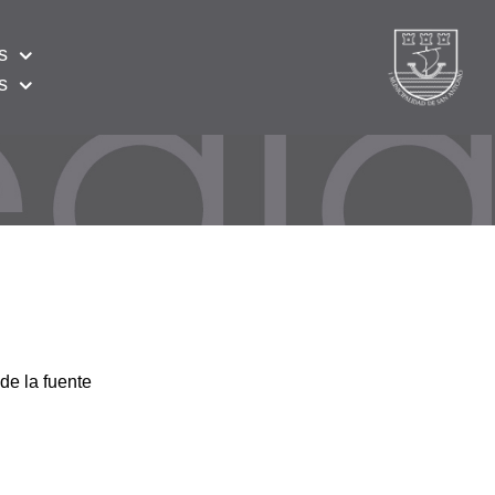
s
s
de la fuente