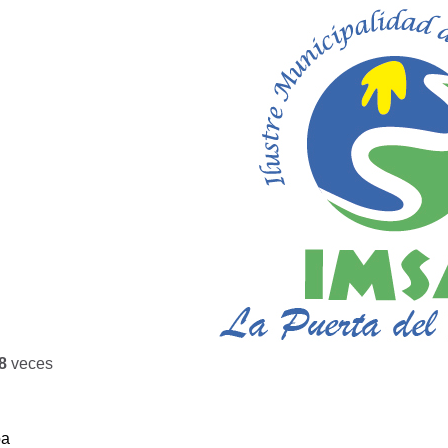
8
veces
ba