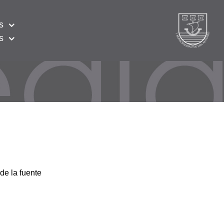
s
s
de la fuente