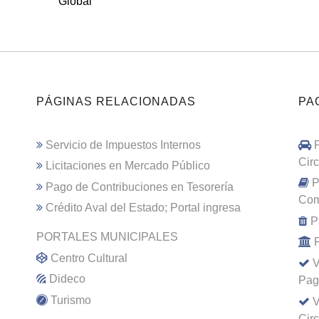
Global
PÁGINAS RELACIONADAS
PA
Servicio de Impuestos Internos
Cir
Licitaciones en Mercado Público
P
Pago de Contribuciones en Tesorería
Com
Crédito Aval del Estado; Portal ingresa
P
PORTALES MUNICIPALES
Centro Cultural
V
Dideco
Pag
Turismo
V
Cir