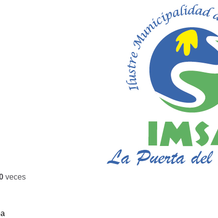
0
veces
ba