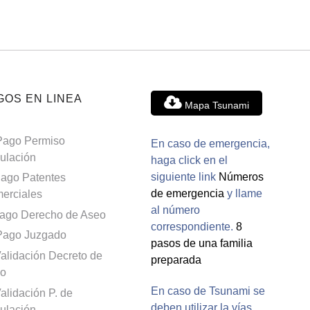
GOS EN LINEA
Mapa Tsunami
Pago Permiso
En caso de emergencia,
culación
haga click en el
siguiente link
Números
ago Patentes
de emergencia
y llame
erciales
al número
ago Derecho de Aseo
correspondiente.
8
Pago Juzgado
pasos de una familia
alidación Decreto de
preparada
o
En caso de Tsunami se
alidación P. de
deben utilizar la vías
culación