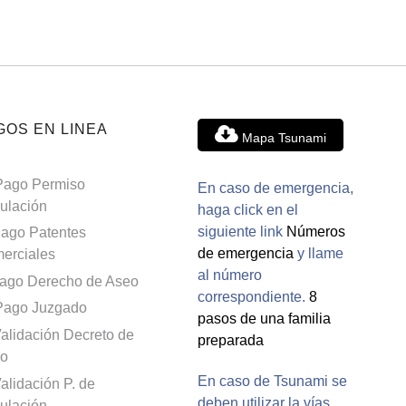
GOS EN LINEA
Mapa Tsunami
Pago Permiso
En caso de emergencia,
culación
haga click en el
siguiente link
Números
ago Patentes
de emergencia
y llame
erciales
al número
ago Derecho de Aseo
correspondiente.
8
Pago Juzgado
pasos de una familia
alidación Decreto de
preparada
o
En caso de Tsunami se
alidación P. de
deben utilizar la vías
culación