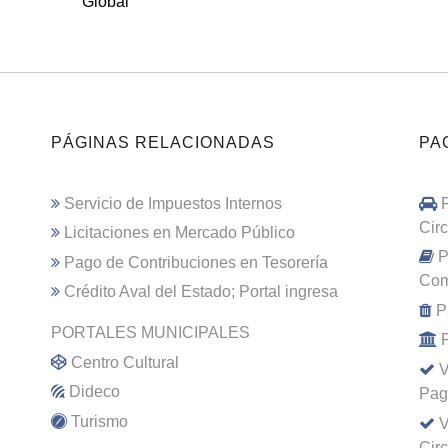
Global
PÁGINAS RELACIONADAS
PA
Servicio de Impuestos Internos
Cir
Licitaciones en Mercado Público
P
Pago de Contribuciones en Tesorería
Com
Crédito Aval del Estado; Portal ingresa
P
PORTALES MUNICIPALES
Centro Cultural
V
Dideco
Pag
Turismo
V
Cir