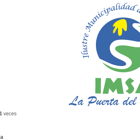
1
veces
ba