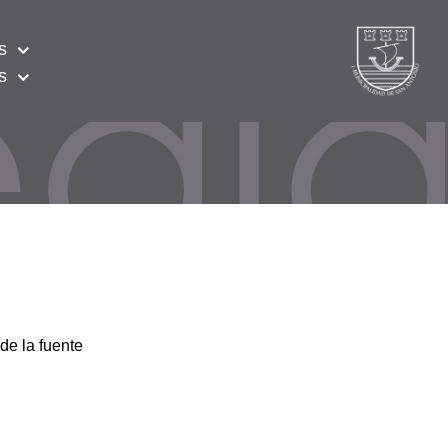
s
s
de la fuente