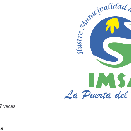
7
veces
ba