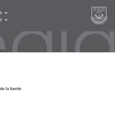
s
s
de la fuente