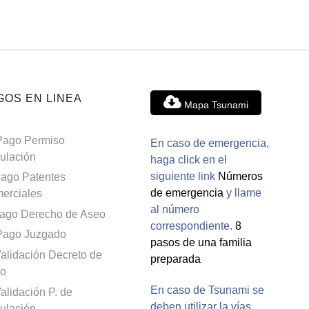
GOS EN LINEA
Mapa Tsunami
Pago Permiso
En caso de emergencia,
culación
haga click en el
siguiente link
Números
ago Patentes
de emergencia
y llame
erciales
al número
ago Derecho de Aseo
correspondiente.
8
Pago Juzgado
pasos de una familia
alidación Decreto de
preparada
o
En caso de Tsunami se
alidación P. de
deben utilizar la vías
culación