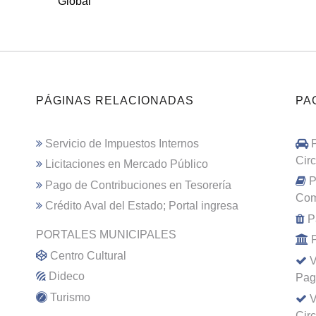
Global
PÁGINAS RELACIONADAS
PA
Servicio de Impuestos Internos
Cir
Licitaciones en Mercado Público
P
Pago de Contribuciones en Tesorería
Com
Crédito Aval del Estado; Portal ingresa
P
PORTALES MUNICIPALES
Centro Cultural
V
Dideco
Pag
Turismo
V
Cir