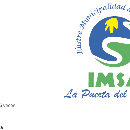
5
veces
ba