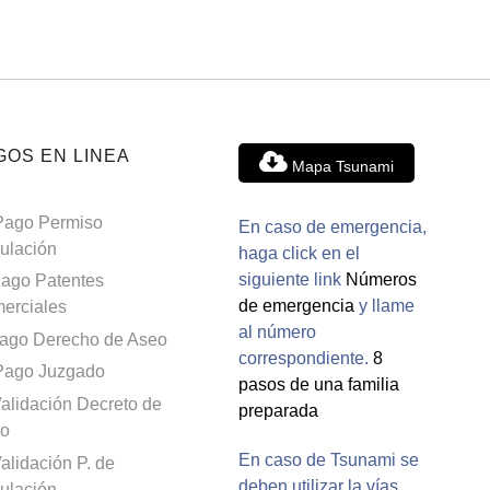
GOS EN LINEA
Mapa Tsunami
Pago Permiso
En caso de emergencia,
culación
haga click en el
siguiente link
Números
ago Patentes
de emergencia
y llame
erciales
al número
ago Derecho de Aseo
correspondiente.
8
Pago Juzgado
pasos de una familia
alidación Decreto de
preparada
o
En caso de Tsunami se
alidación P. de
deben utilizar la vías
culación