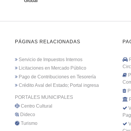
Global
PÁGINAS RELACIONADAS
PA
Servicio de Impuestos Internos
Cir
Licitaciones en Mercado Público
P
Pago de Contribuciones en Tesorería
Com
Crédito Aval del Estado; Portal ingresa
P
PORTALES MUNICIPALES
Centro Cultural
V
Dideco
Pag
Turismo
V
Cir