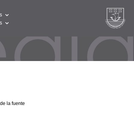
s
s
de la fuente