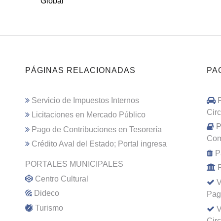
Global
PÁGINAS RELACIONADAS
PA
Servicio de Impuestos Internos
Cir
Licitaciones en Mercado Público
P
Pago de Contribuciones en Tesorería
Com
Crédito Aval del Estado; Portal ingresa
P
PORTALES MUNICIPALES
Centro Cultural
V
Dideco
Pag
Turismo
V
Cir