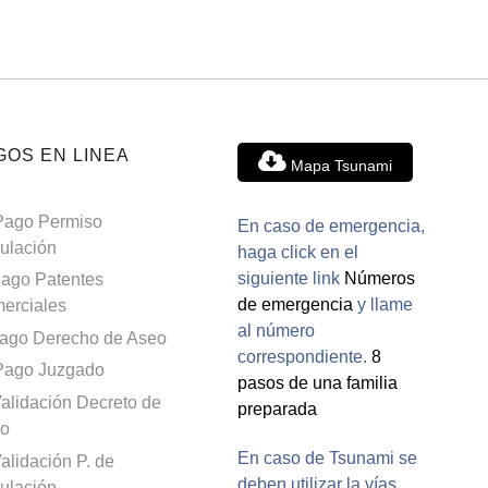
GOS EN LINEA
Mapa Tsunami
Pago Permiso
En caso de emergencia,
culación
haga click en el
siguiente link
Números
ago Patentes
de emergencia
y llame
erciales
al número
ago Derecho de Aseo
correspondiente.
8
Pago Juzgado
pasos de una familia
alidación Decreto de
preparada
o
En caso de Tsunami se
alidación P. de
deben utilizar la vías
culación