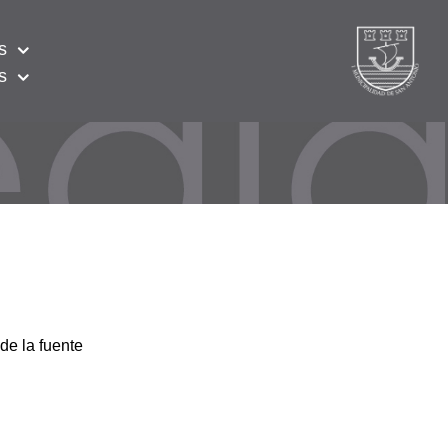
s
s
de la fuente