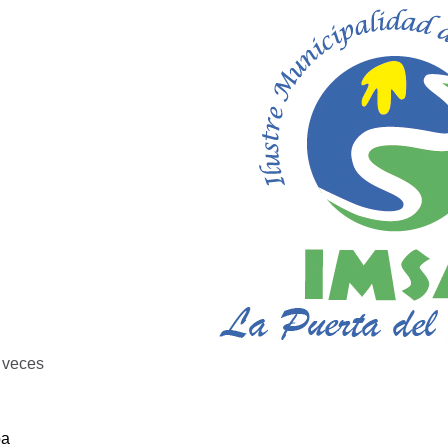
veces
ba