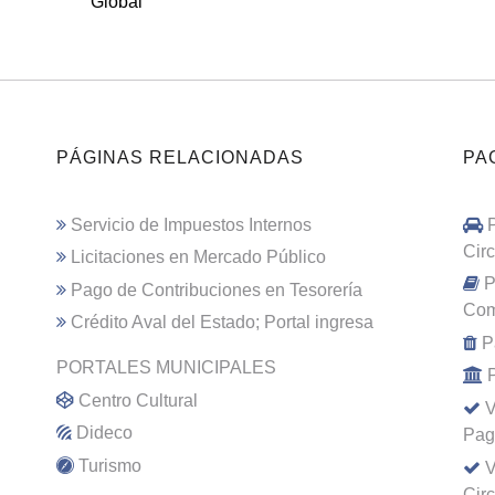
Global
PÁGINAS RELACIONADAS
PA
Servicio de Impuestos Internos
Cir
Licitaciones en Mercado Público
P
Pago de Contribuciones en Tesorería
Com
Crédito Aval del Estado; Portal ingresa
P
PORTALES MUNICIPALES
Centro Cultural
V
Dideco
Pag
Turismo
V
Cir