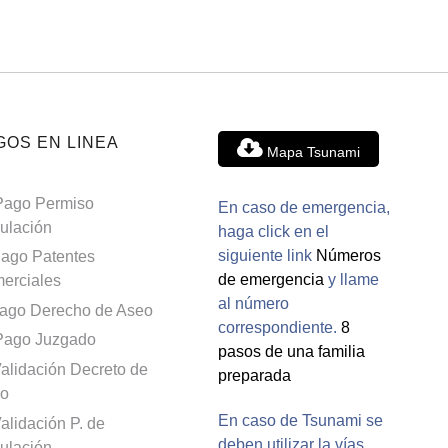
GOS EN LINEA
Mapa Tsunami
Pago Permiso
En caso de emergencia,
culación
haga click en el
siguiente link
Números
ago Patentes
de emergencia
y llame
erciales
al número
ago Derecho de Aseo
correspondiente.
8
Pago Juzgado
pasos de una familia
alidación Decreto de
preparada
o
En caso de Tsunami se
alidación P. de
deben utilizar la vías
culación