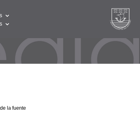
s
s
de la fuente