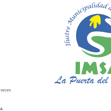
veces
ba