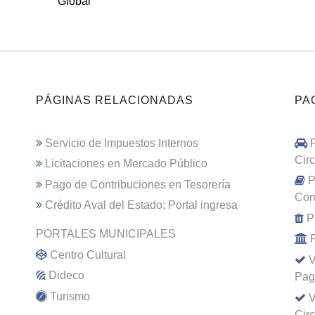
Global
PÁGINAS RELACIONADAS
PA
Servicio de Impuestos Internos
Cir
Licitaciones en Mercado Público
P
Pago de Contribuciones en Tesorería
Com
Crédito Aval del Estado; Portal ingresa
P
PORTALES MUNICIPALES
Centro Cultural
V
Dideco
Pag
Turismo
V
Cir