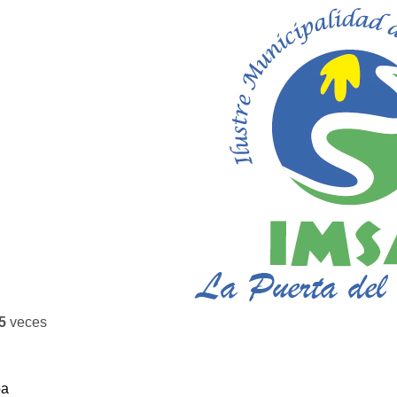
5
veces
ba