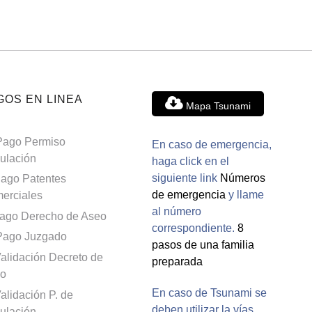
GOS EN LINEA
Mapa Tsunami
Pago Permiso
En caso de emergencia,
culación
haga click en el
siguiente link
Números
ago Patentes
de emergencia
y llame
erciales
al número
ago Derecho de Aseo
correspondiente.
8
Pago Juzgado
pasos de una familia
alidación Decreto de
preparada
o
En caso de Tsunami se
alidación P. de
deben utilizar la vías
culación