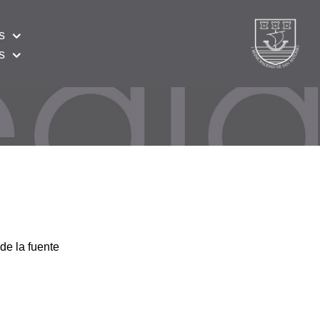
s
s
de la fuente