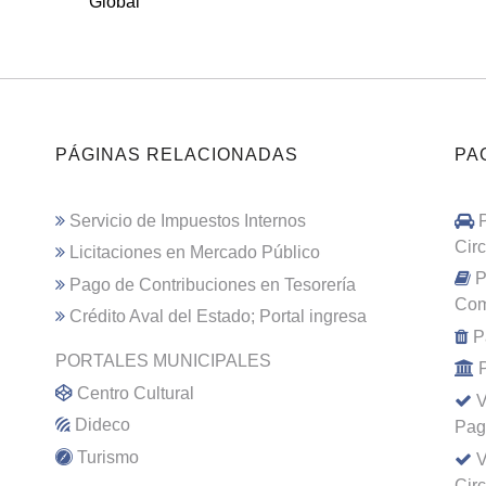
Global
PÁGINAS RELACIONADAS
PA
Servicio de Impuestos Internos
Cir
Licitaciones en Mercado Público
P
Pago de Contribuciones en Tesorería
Com
Crédito Aval del Estado; Portal ingresa
P
PORTALES MUNICIPALES
Centro Cultural
V
Dideco
Pag
Turismo
V
Cir