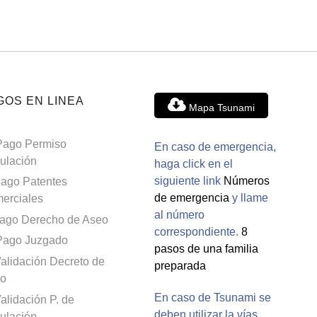
GOS EN LINEA
Mapa Tsunami
Pago Permiso
En caso de emergencia,
culación
haga click en el
siguiente link
Números
ago Patentes
de emergencia
y llame
erciales
al número
ago Derecho de Aseo
correspondiente.
8
Pago Juzgado
pasos de una familia
alidación Decreto de
preparada
o
En caso de Tsunami se
alidación P. de
deben utilizar la vías
culación