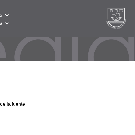
s
s
de la fuente