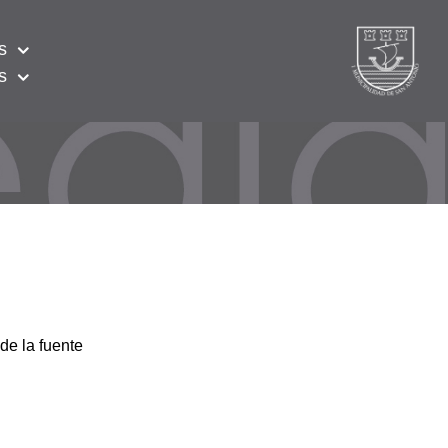
s
s
de la fuente