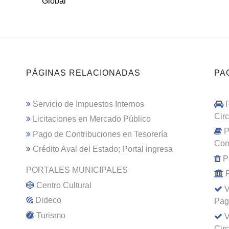
Global
PÁGINAS RELACIONADAS
PA
Servicio de Impuestos Internos
Cir
Licitaciones en Mercado Público
P
Pago de Contribuciones en Tesorería
Com
Crédito Aval del Estado; Portal ingresa
P
PORTALES MUNICIPALES
Centro Cultural
V
Dideco
Pag
Turismo
V
Cir