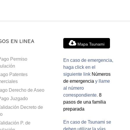
GOS EN LINEA
Mapa Tsunami
Pago Permiso
En caso de emergencia,
culación
haga click en el
siguiente link
Números
ago Patentes
de emergencia
y llame
erciales
al número
ago Derecho de Aseo
correspondiente.
8
Pago Juzgado
pasos de una familia
alidación Decreto de
preparada
o
En caso de Tsunami se
alidación P. de
deben utilizar la vías
culación