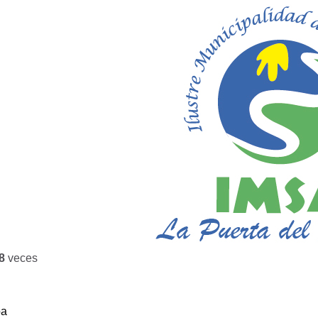
8
veces
ba