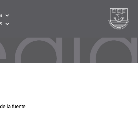
s
s
de la fuente