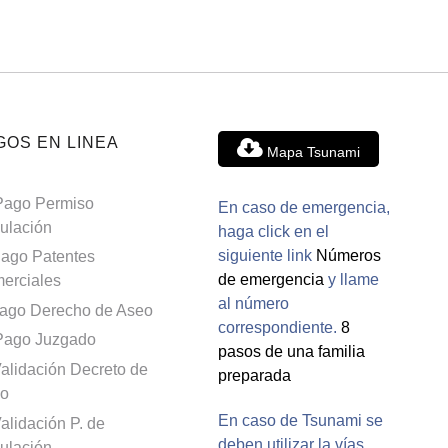
GOS EN LINEA
Mapa Tsunami
Pago Permiso
En caso de emergencia,
culación
haga click en el
siguiente link
Números
ago Patentes
de emergencia
y llame
erciales
al número
ago Derecho de Aseo
correspondiente.
8
Pago Juzgado
pasos de una familia
alidación Decreto de
preparada
o
En caso de Tsunami se
alidación P. de
deben utilizar la vías
culación