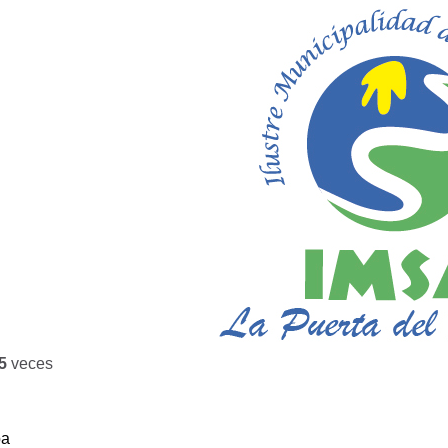
5
veces
ba