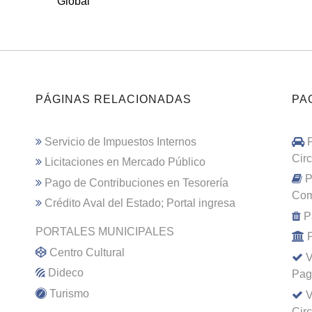
Global
PÁGINAS RELACIONADAS
PA
Servicio de Impuestos Internos
Cir
Licitaciones en Mercado Público
P
Pago de Contribuciones en Tesorería
Com
Crédito Aval del Estado; Portal ingresa
P
PORTALES MUNICIPALES
Centro Cultural
V
Dideco
Pag
Turismo
V
Cir