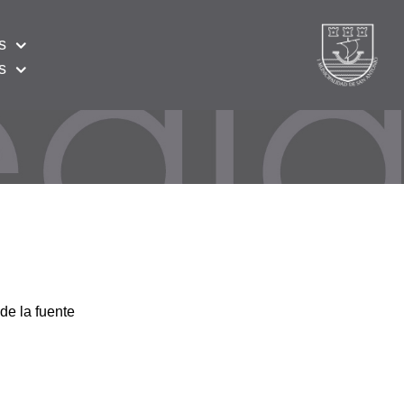
s
s
de la fuente