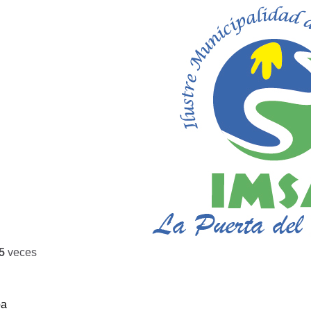
5
veces
ba