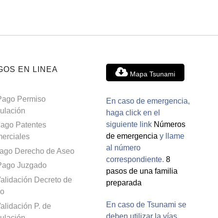
GOS EN LINEA
Mapa Tsunami
Pago Permiso
En caso de emergencia,
culación
haga click en el
siguiente link
Números
ago Patentes
de emergencia
y llame
erciales
al número
ago Derecho de Aseo
correspondiente.
8
Pago Juzgado
pasos de una familia
alidación Decreto de
preparada
o
En caso de Tsunami se
alidación P. de
deben utilizar la vías
culación