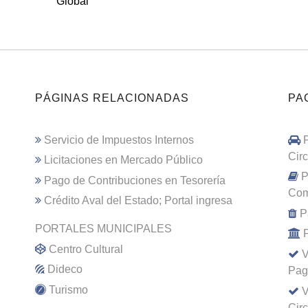
Global
PÁGINAS RELACIONADAS
PA
Servicio de Impuestos Internos
Cir
Licitaciones en Mercado Público
P
Pago de Contribuciones en Tesorería
Com
Crédito Aval del Estado; Portal ingresa
P
PORTALES MUNICIPALES
Centro Cultural
V
Dideco
Pag
Turismo
V
Cir