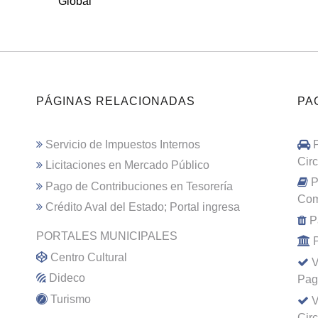
Global
PÁGINAS RELACIONADAS
PA
Servicio de Impuestos Internos
Cir
Licitaciones en Mercado Público
P
Pago de Contribuciones en Tesorería
Com
Crédito Aval del Estado; Portal ingresa
P
PORTALES MUNICIPALES
Centro Cultural
V
Dideco
Pag
Turismo
V
Cir