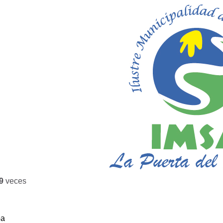
9
veces
ba