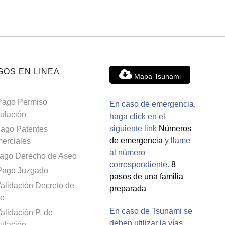
GOS EN LINEA
Mapa Tsunami
Pago Permiso
En caso de emergencia,
culación
haga click en el
siguiente link
Números
ago Patentes
de emergencia
y llame
erciales
al número
ago Derecho de Aseo
correspondiente.
8
Pago Juzgado
pasos de una familia
alidación Decreto de
preparada
o
En caso de Tsunami se
alidación P. de
deben utilizar la vías
culación