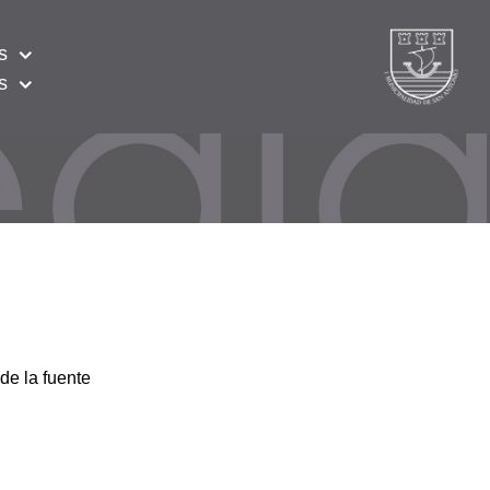
s
s
de la fuente