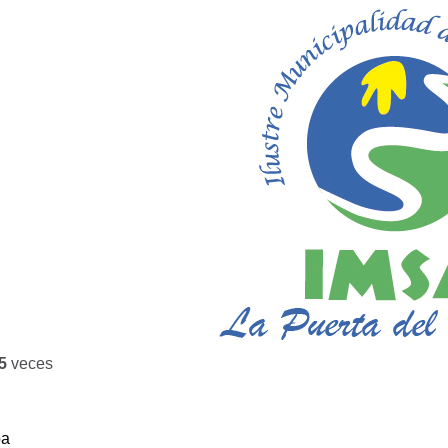
5
veces
ba