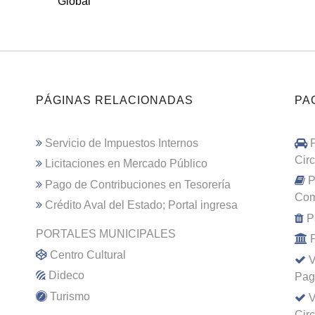
Global
PÁGINAS RELACIONADAS
PA
Servicio de Impuestos Internos
Cir
Licitaciones en Mercado Público
P
Pago de Contribuciones en Tesorería
Com
Crédito Aval del Estado; Portal ingresa
P
PORTALES MUNICIPALES
Centro Cultural
V
Dideco
Pag
Turismo
V
Cir