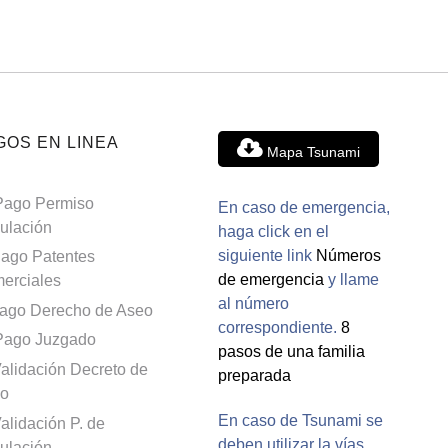
GOS EN LINEA
Mapa Tsunami
Pago Permiso
En caso de emergencia,
culación
haga click en el
siguiente link
Números
ago Patentes
de emergencia
y llame
erciales
al número
ago Derecho de Aseo
correspondiente.
8
Pago Juzgado
pasos de una familia
alidación Decreto de
preparada
o
En caso de Tsunami se
alidación P. de
deben utilizar la vías
culación