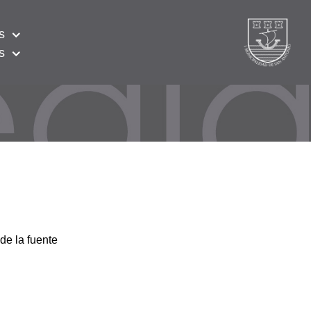
s
s
de la fuente