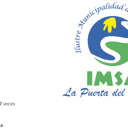
7
veces
ba