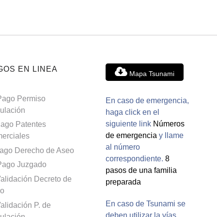
GOS EN LINEA
Mapa Tsunami
Pago Permiso
En caso de emergencia,
culación
haga click en el
siguiente link
Números
ago Patentes
de emergencia
y llame
erciales
al número
ago Derecho de Aseo
correspondiente.
8
Pago Juzgado
pasos de una familia
alidación Decreto de
preparada
o
En caso de Tsunami se
alidación P. de
deben utilizar la vías
culación