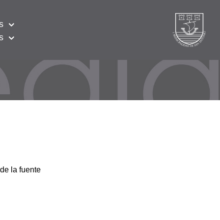
s
s
de la fuente