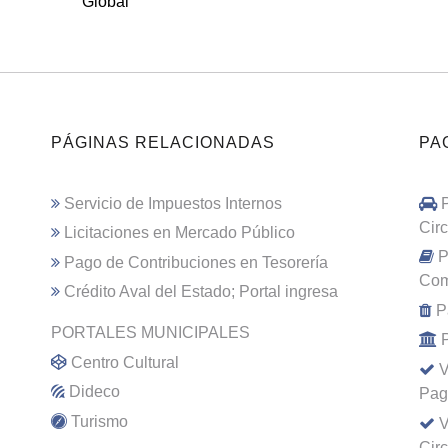
Global
PÁGINAS RELACIONADAS
PA
Servicio de Impuestos Internos
Cir
Licitaciones en Mercado Público
P
Pago de Contribuciones en Tesorería
Com
Crédito Aval del Estado; Portal ingresa
P
PORTALES MUNICIPALES
Centro Cultural
V
Dideco
Pag
Turismo
V
Cir