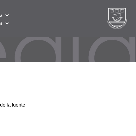
s
s
de la fuente