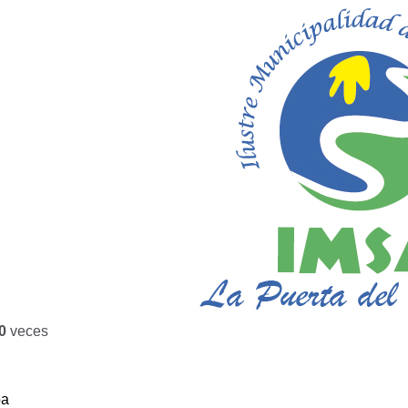
0
veces
ba