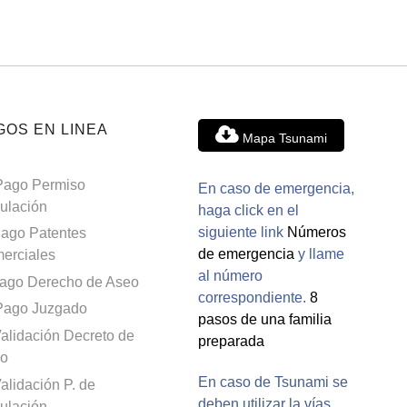
GOS EN LINEA
Mapa Tsunami
Pago Permiso
En caso de emergencia,
culación
haga click en el
siguiente link
Números
ago Patentes
de emergencia
y llame
erciales
al número
ago Derecho de Aseo
correspondiente.
8
Pago Juzgado
pasos de una familia
alidación Decreto de
preparada
o
En caso de Tsunami se
alidación P. de
deben utilizar la vías
culación