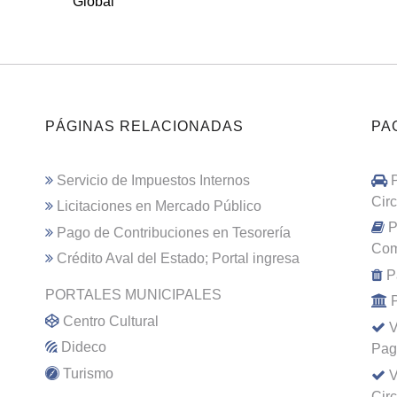
Global
PÁGINAS RELACIONADAS
PA
Servicio de Impuestos Internos
Cir
Licitaciones en Mercado Público
P
Pago de Contribuciones en Tesorería
Com
Crédito Aval del Estado; Portal ingresa
P
PORTALES MUNICIPALES
Centro Cultural
V
Dideco
Pag
Turismo
V
Cir