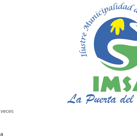
veces
ba