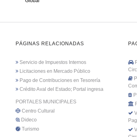
Global
PÁGINAS RELACIONADAS
PA
Servicio de Impuestos Internos
Cir
Licitaciones en Mercado Público
P
Pago de Contribuciones en Tesorería
Com
Crédito Aval del Estado; Portal ingresa
P
PORTALES MUNICIPALES
Centro Cultural
V
Dideco
Pag
Turismo
V
Cir