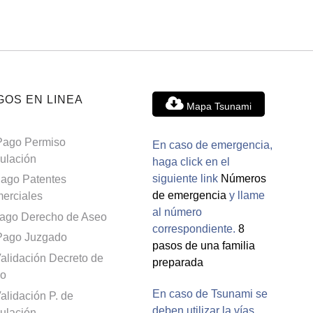
GOS EN LINEA
Mapa Tsunami
Pago Permiso
En caso de emergencia,
culación
haga click en el
siguiente link
Números
ago Patentes
de emergencia
y llame
erciales
al número
ago Derecho de Aseo
correspondiente.
8
Pago Juzgado
pasos de una familia
alidación Decreto de
preparada
o
En caso de Tsunami se
alidación P. de
deben utilizar la vías
culación