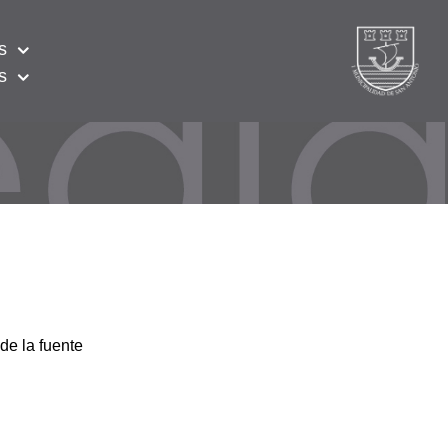
s
s
de la fuente