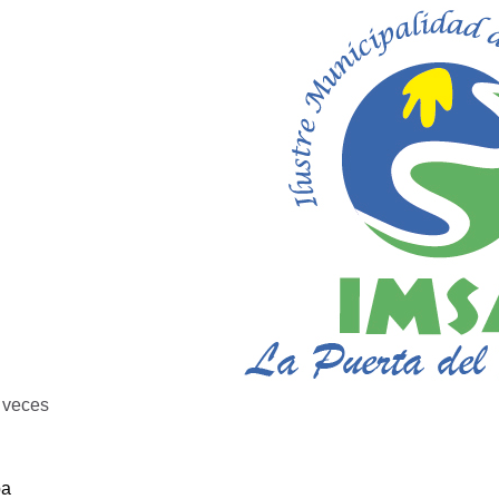
veces
ba