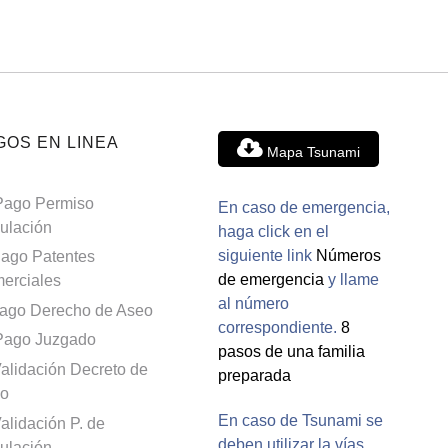
GOS EN LINEA
Mapa Tsunami
Pago Permiso
En caso de emergencia,
culación
haga click en el
siguiente link
Números
ago Patentes
de emergencia
y llame
erciales
al número
ago Derecho de Aseo
correspondiente.
8
Pago Juzgado
pasos de una familia
alidación Decreto de
preparada
o
En caso de Tsunami se
alidación P. de
deben utilizar la vías
culación