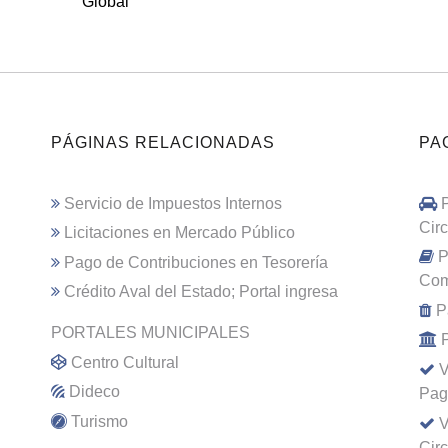
Global
PÁGINAS RELACIONADAS
PA
Servicio de Impuestos Internos
Cir
Licitaciones en Mercado Público
P
Pago de Contribuciones en Tesorería
Com
Crédito Aval del Estado; Portal ingresa
P
PORTALES MUNICIPALES
Centro Cultural
V
Dideco
Pag
Turismo
V
Cir