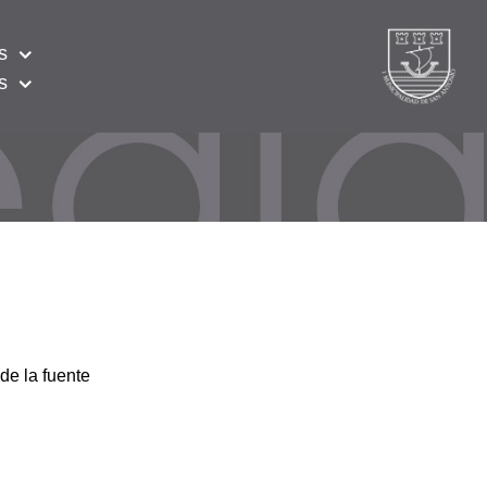
s
s
de la fuente