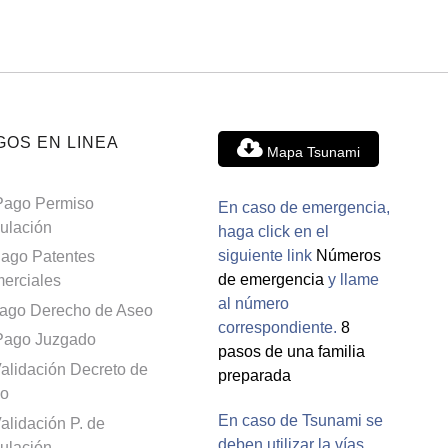
GOS EN LINEA
Mapa Tsunami
Pago Permiso
En caso de emergencia,
culación
haga click en el
siguiente link
Números
ago Patentes
de emergencia
y llame
erciales
al número
ago Derecho de Aseo
correspondiente.
8
Pago Juzgado
pasos de una familia
alidación Decreto de
preparada
o
En caso de Tsunami se
alidación P. de
deben utilizar la vías
culación