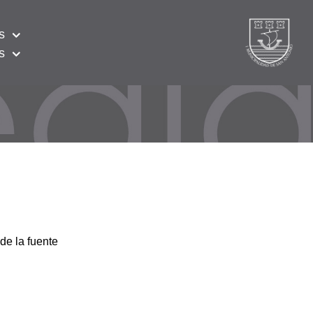
s
s
de la fuente