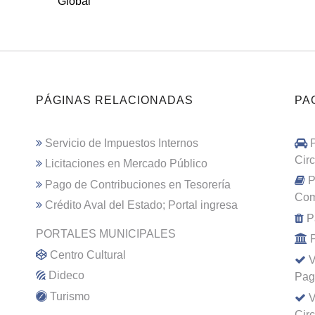
Global
PÁGINAS RELACIONADAS
PA
Servicio de Impuestos Internos
Cir
Licitaciones en Mercado Público
P
Pago de Contribuciones en Tesorería
Com
Crédito Aval del Estado; Portal ingresa
P
PORTALES MUNICIPALES
Centro Cultural
V
Dideco
Pag
Turismo
V
Cir