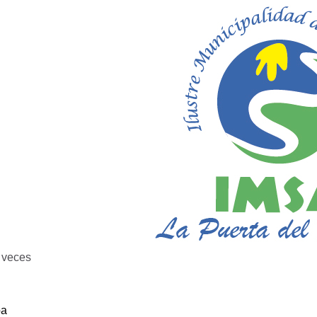
veces
ba