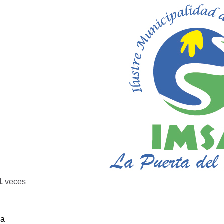
1
veces
ba