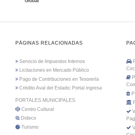
Global
PÁGINAS RELACIONADAS
PA
Servicio de Impuestos Internos
Cir
Licitaciones en Mercado Público
P
Pago de Contribuciones en Tesorería
Com
Crédito Aval del Estado; Portal ingresa
P
PORTALES MUNICIPALES
Centro Cultural
V
Dideco
Pag
Turismo
V
Cir