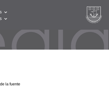
s
s
de la fuente