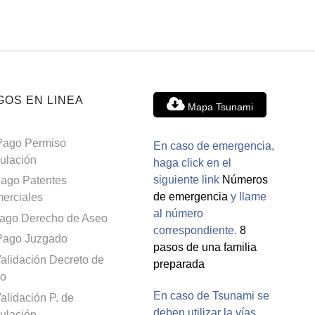
GOS EN LINEA
Mapa Tsunami
Pago Permiso
En caso de emergencia,
culación
haga click en el
siguiente link
Números
ago Patentes
de emergencia
y llame
erciales
al número
ago Derecho de Aseo
correspondiente.
8
Pago Juzgado
pasos de una familia
alidación Decreto de
preparada
o
En caso de Tsunami se
alidación P. de
deben utilizar la vías
culación