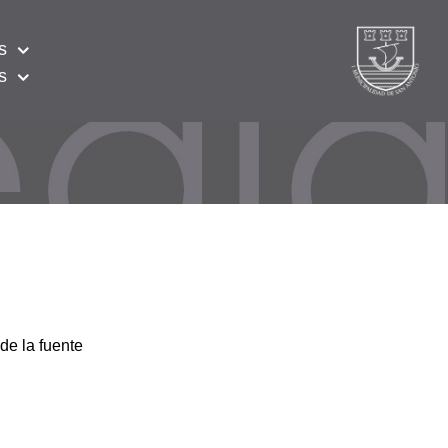
s
s
de la fuente