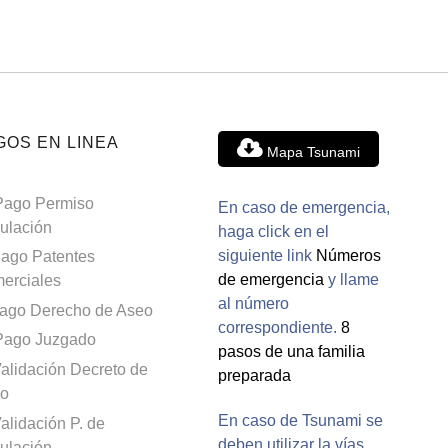
GOS EN LINEA
Mapa Tsunami
Pago Permiso
En caso de emergencia,
culación
haga click en el
siguiente link
Números
ago Patentes
de emergencia
y llame
erciales
al número
ago Derecho de Aseo
correspondiente.
8
Pago Juzgado
pasos de una familia
alidación Decreto de
preparada
o
En caso de Tsunami se
alidación P. de
deben utilizar la vías
culación