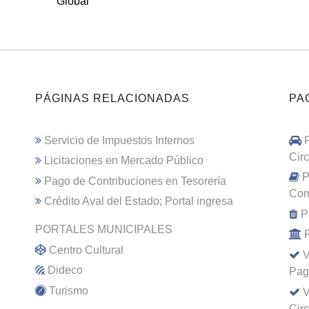
Global
PÁGINAS RELACIONADAS
PA
Servicio de Impuestos Internos
Cir
Licitaciones en Mercado Público
P
Pago de Contribuciones en Tesorería
Com
Crédito Aval del Estado; Portal ingresa
P
PORTALES MUNICIPALES
Centro Cultural
V
Dideco
Pag
Turismo
V
Cir