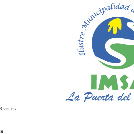
3
veces
ba