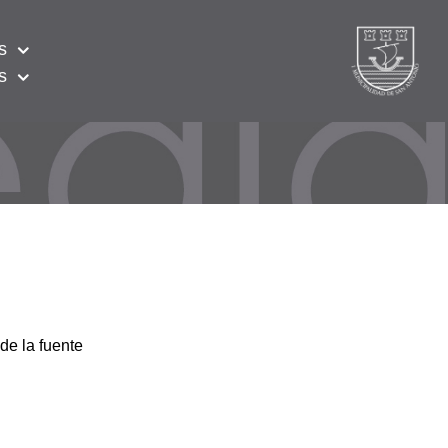
s
s
de la fuente