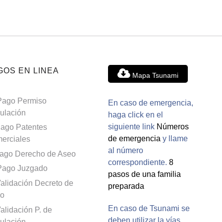
GOS EN LINEA
Mapa Tsunami
Pago Permiso
En caso de emergencia,
culación
haga click en el
siguiente link
Números
ago Patentes
de emergencia
y llame
erciales
al número
ago Derecho de Aseo
correspondiente.
8
Pago Juzgado
pasos de una familia
alidación Decreto de
preparada
o
En caso de Tsunami se
alidación P. de
deben utilizar la vías
culación