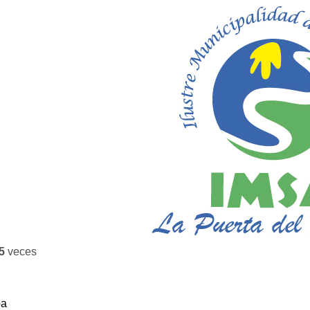
5
veces
ba