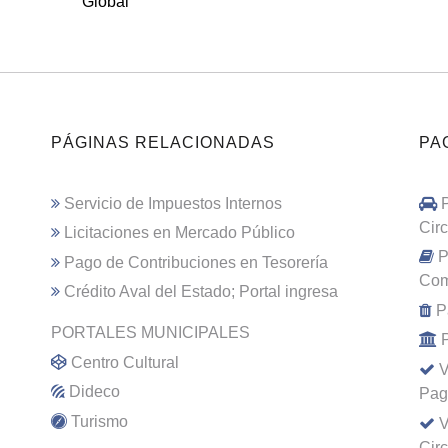
Global
PÁGINAS RELACIONADAS
PA
Servicio de Impuestos Internos
Cir
Licitaciones en Mercado Público
P
Pago de Contribuciones en Tesorería
Com
Crédito Aval del Estado; Portal ingresa
P
PORTALES MUNICIPALES
Centro Cultural
V
Dideco
Pag
Turismo
V
Cir