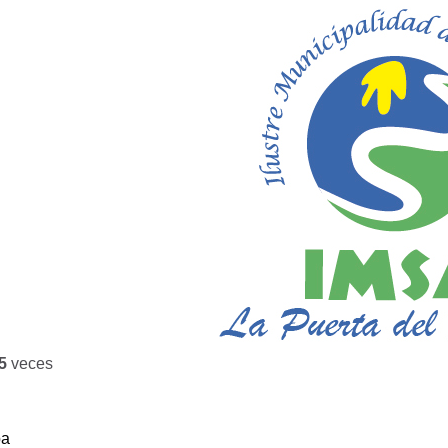
5
veces
ba