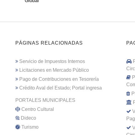
Global
PÁGINAS RELACIONADAS
PA
Servicio de Impuestos Internos
Cir
Licitaciones en Mercado Público
P
Pago de Contribuciones en Tesorería
Com
Crédito Aval del Estado; Portal ingresa
P
PORTALES MUNICIPALES
Centro Cultural
V
Dideco
Pag
Turismo
V
Cir