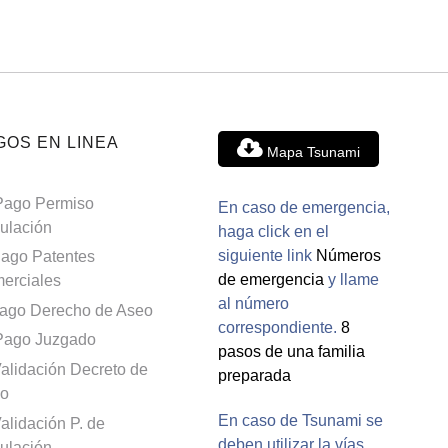
GOS EN LINEA
Mapa Tsunami
Pago Permiso
En caso de emergencia,
culación
haga click en el
siguiente link
Números
ago Patentes
de emergencia
y llame
erciales
al número
ago Derecho de Aseo
correspondiente.
8
Pago Juzgado
pasos de una familia
alidación Decreto de
preparada
o
En caso de Tsunami se
alidación P. de
deben utilizar la vías
culación