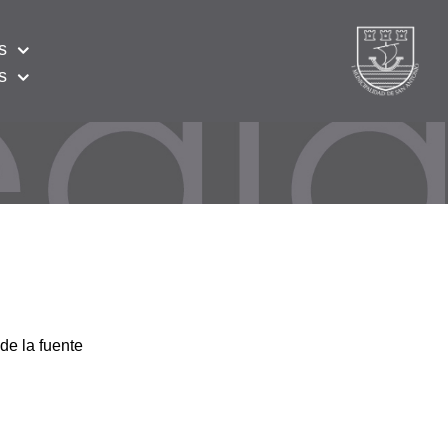
s
s
de la fuente