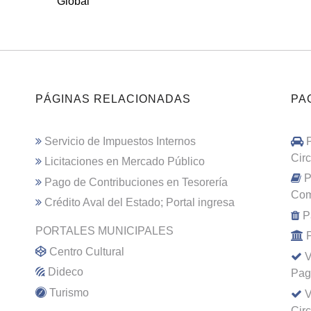
Global
PÁGINAS RELACIONADAS
PA
Servicio de Impuestos Internos
Cir
Licitaciones en Mercado Público
P
Pago de Contribuciones en Tesorería
Com
Crédito Aval del Estado; Portal ingresa
P
PORTALES MUNICIPALES
Centro Cultural
V
Dideco
Pag
Turismo
V
Cir