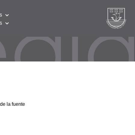
s
s
de la fuente