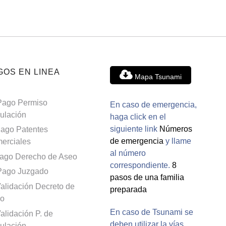
GOS EN LINEA
Mapa Tsunami
Pago Permiso
En caso de emergencia,
culación
haga click en el
siguiente link
Números
ago Patentes
de emergencia
y llame
erciales
al número
ago Derecho de Aseo
correspondiente.
8
Pago Juzgado
pasos de una familia
alidación Decreto de
preparada
o
En caso de Tsunami se
alidación P. de
deben utilizar la vías
culación