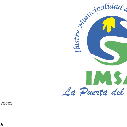
veces
ba